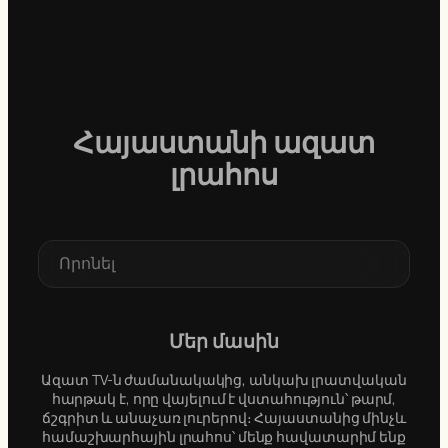
Հայաստանի ազատ
լրահոս
S
e
a
r
c
Մեր մասին
h
Ազատ TV-ն ժամանակակից, անկախ լրատվական
հարթակ է, որը վայելում է վստահություն՝ թարմ,
ճշգրիտ և անաչառ լուրերով։ Հայաստանից մինչև
համաշխարհային լրահոս՝ մենք հավատարիմ ենք