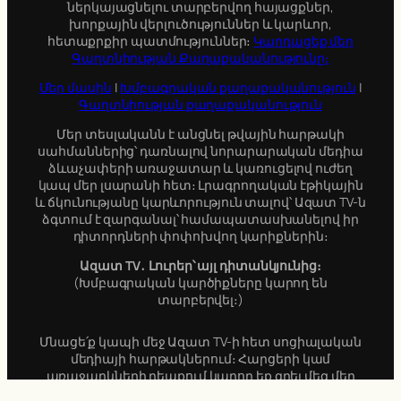
ներկայացնելու տարբերվող հայացքներ,
խորքային վերլուծություններ և կարևոր,
հետաքրքիր պատմություններ։
Կարդացեք մեր
Գաղտնիության Քաղաքականությունը։
Մեր մասին
|
Խմբագրական քաղաքականություն
|
Գաղտնիության քաղաքականություն
Մեր տեսլականն է անցնել թվային հարթակի
սահմաններից՝ դառնալով նորարարական մեդիա
ձևաչափերի առաջատար և կառուցելով ուժեղ
կապ մեր լսարանի հետ։ Լրագրողական էթիկային
և ճկունությանը կարևորություն տալով՝ Ազատ TV-ն
ձգտում է զարգանալ՝ համապատասխանելով իր
դիտորդների փոփոխվող կարիքներին։
Ազատ TV․ Լուրեր՝ այլ դիտանկյունից։
(Խմբագրական կարծիքները կարող են
տարբերվել։)
Մնացե՛ք կապի մեջ Ազատ TV-ի հետ սոցիալական
մեդիայի հարթակներում։ Հարցերի կամ
առաջարկների դեպքում կարող եք գրել մեզ մեր
էջերի միջոցով կամ ուղարկել նամակ