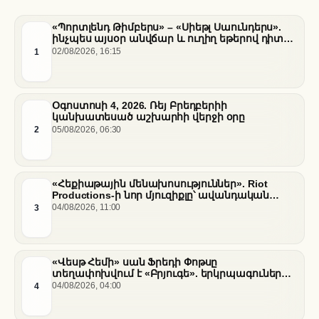
«Պորտլենդ Թիմբերս» – «Սիեթլ Սաունդերս».
ինչպես այսօր անվճար և ուղիղ եթերով դիտել
հանդիպումը
1
02/08/2026, 16:15
Օգոստոսի 4, 2026. Ռեյ Բրեդբերիի
կանխատեսած աշխարհի վերջի օրը
2
05/08/2026, 06:30
«Հեքիաթային մենախոսություններ». Riot
Productions-ի նոր մյուզիքլը՝ ավանդական
պատմությունների նոր վերաիմաստավորում
3
04/08/2026, 11:00
«Վեսթ Հեմի» սան Ֆրեդի Փոթսը
տեղափոխվում է «Բրյուգե». երկրպագուների
դժգոհությունը և ակումբի ռազմավարությունը
4
04/08/2026, 04:00