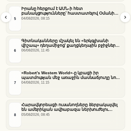
Իրանը հերքում է ԱՄՆ-ի հետ
բանակցությունները՝ հաստատելով Օմանի
միջնորդությամբ քննարկումները Հորմուզի
5
04/08/2026, 08:15
նեղուցի վերաբերյալ
Գիտնականները մշակել են «երկգլխանի
վիշապ» դեղամիջոց՝ քաղցկեղային բջիջները
սովամահ անելու համար
6
06/08/2026, 11:45
«Robert’s Western World»-ը կբացի իր
պատմության մեջ առաջին մասնաճյուղը նոր
«Nissan Stadium» մարզադաշտում
7
04/08/2026, 11:15
Հարավկորեացի ուսանողները ձերբակալվել
են ամերիկյան ավիաբազա ներխուժելու
համար
8
05/08/2026, 08:45