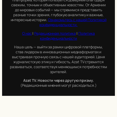
свежим, точным и объективным новостям. От Армении
до мировых событий — мы стремимся представить
разные точки зрения, глубокую аналитику и важные,
интересные истории.
Ознакомьтесь с нашей Политикой
конфиденциальности.
О нас
|
Редакционная политика
|
Политика
конфиденциальности
Наша цель — выйти за рамки цифровой платформы,
став лидером в инновационных медиаформатах и
выстраивая прочную связь с нашей аудиторией. Ценя
журналистскую этику и гибкость, Azat TV стремится
развиваться, соответствуя меняющимся потребностям
зрителей.
Azat TV. Новости через другую призму.
(Редакционные мнения могут расходиться.)
Оставайтесь на связи с Azat TV в социальных сетях. По
вопросам и предложениям пишите нам на
info@azat.tv
.
Мы с радостью вас выслушаем.