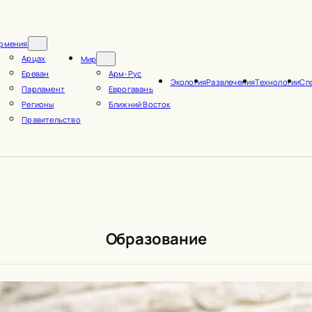
рмения
Арцах
Мир
Ереван
Арм-Рус
Экология
Развлечения
Технологии
Сп
Парламент
Еврогавань
Регионы
Ближний Восток
Правительство
Образование