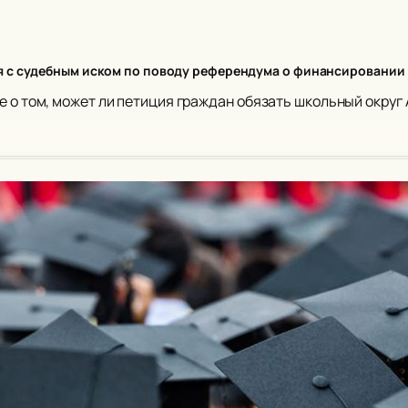
я с судебным иском по поводу референдума о финансировании
е о том, может ли петиция граждан обязать школьный окру