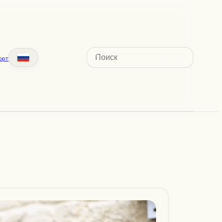
Search
орт