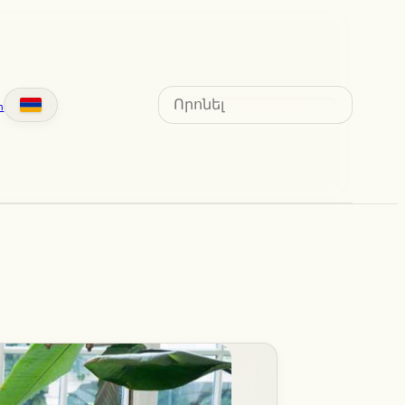
Search
տ