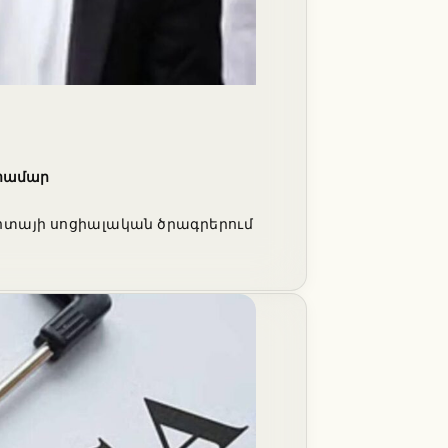
 համար
ոտայի սոցիալական ծրագրերում