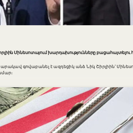
կ Շիրլիին Մինեսոտայում խարդախությունները բացահայտելու
րակավ գովաբանել է ազդեցիկ անձ Նիկ Շիրլիին՝ Մինես
ամար։