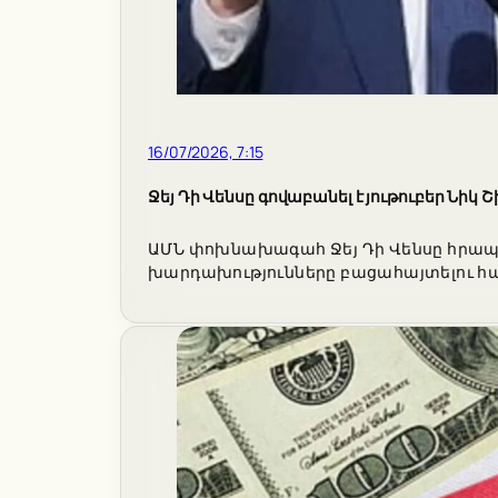
16/07/2026, 7:15
Ջեյ Դի Վենսը գովաբանել է յութուբեր Նի
ԱՄՆ փոխնախագահ Ջեյ Դի Վենսը հրապա
խարդախությունները բացահայտելու հ