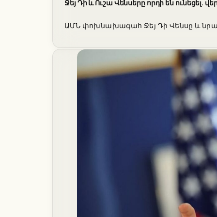
Ջեյ Դի և Ուշա Վենսերը որդի են ունեցե
ԱՄՆ փոխնախագահ Ջեյ Դի Վենսը և նրա կի