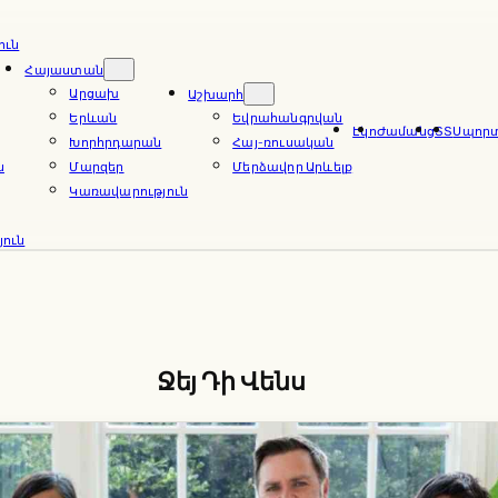
ուն
Հայաստան
Արցախ
Աշխարհ
Երևան
Եվրահանգրվան
Էկո
Ժամանց
ՏՏ
Սպոր
Խորհրդարան
Հայ-ռուսական
ն
Մարզեր
Մերձավոր Արևելք
Կառավարություն
ուն
Ջեյ Դի Վենս