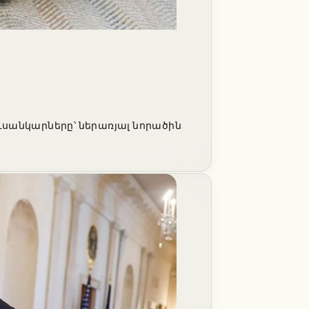
ւսանկարները՝ ներառյալ նորածին