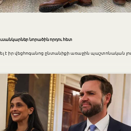
ուսանկարներ նորածին որդու հետ
ել է իր վեցհոգանոց ընտանիքի առաջին պաշտոնական լո