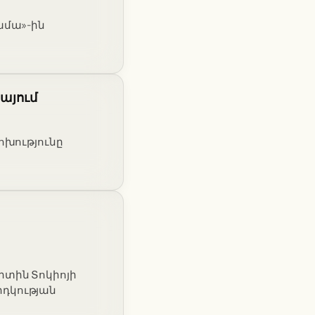
ամա»-ին
այում
ոխությունը
րտին Տոկիոյի
րդկության