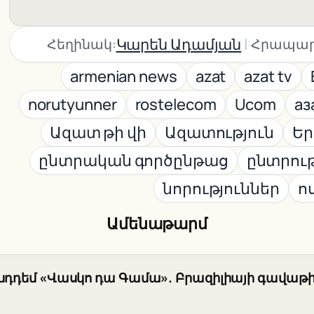
|
Կարեն Ադամյան
Հեղինակ:
Հրապար
armenian news
azat
azat tv
norutyunner
rostelecom
Ucom
аз
Ազատ թի վի
Ազատություն
Ե
ընտրական գործընթաց
ընտրութ
նորություններ
ո
Ամենաթարմ
ընդդեմ «Վասկո դա Գամա». Բրազիլիայի գավաթի