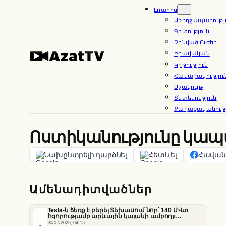
Skip
Լրահոս
Առողջապահությ
to
Գիտություն
content
Զինված Ուժեր
Իրավական
Կրթություն
Հասարակությու
Մշակույթ
Տնտեսություն
Քաղաքականությ
Ոստիկանությունը կապ
Նախընտրելի դարձնել
Հետևել
Հավանե
Ամենադիտվածներ
Tesla-ն ձեռք է բերել Տեխասում նոր՝ 140 ՄՎտ
հզորությամբ արևային կայանի ամբողջ
արտադրանքը
30/07/2026, 04:15