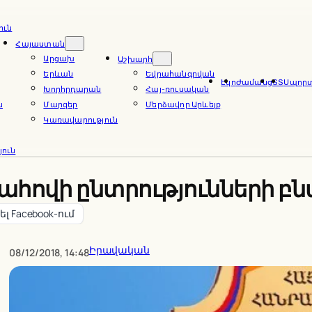
ուն
Հայաստան
Արցախ
Աշխարհ
Երևան
Եվրահանգրվան
Էկո
Ժամանց
ՏՏ
Սպոր
Խորհրդարան
Հայ-ռուսական
ն
Մարզեր
Մերձավոր Արևելք
Կառավարություն
ուն
ահովի ընտրությունների բ
լ Facebook-ում
Իրավական
08/12/2018, 14:48