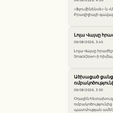
06/08/2026, 4:00
«Ֆլումինենսե»-ն 
Բրազիլիայի գավա
Լոլա Վայսը հրա
06/08/2026, 3:45
Լոլա Վայսը հրաժե
SmackDown-ի հիմն
Ածխացած ցանցը
ռմբակոծություն
06/08/2026, 3:30
Օդային հետախուզա
ռմբակոծությունի
պատմության ամեն