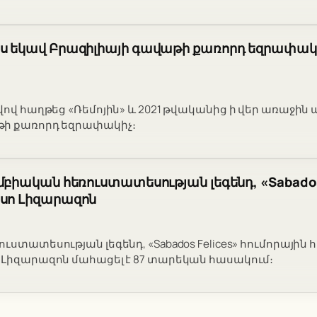
ս եկավ Բրազիլիայի գավաթի քառորդ եզրափակի
վով հաղթեց «Ռեմոյին» և 2021 թվականից ի վեր առաջին
թի քառորդ եզրափակիչ։
ւմբիական հեռուստատեսության լեգենդ, «Sabados
նսո Լիզարազոն
ւստատեսության լեգենդ, «Sabados Felices» հումորային
 Լիզարազոն մահացել է 87 տարեկան հասակում։