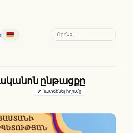
Search
տ
նականոն ընթացքը
Պատճենել հղումը