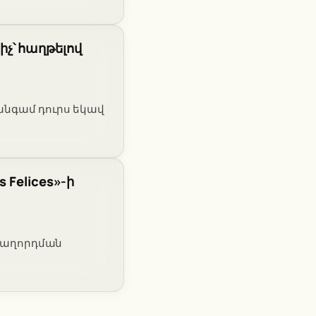
չ՝ հաղթելով
 անգամ դուրս եկավ
 Felices»-ի
 հաղորդման