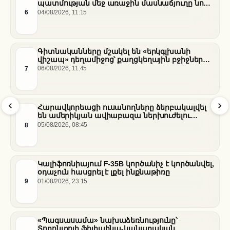
պատմության մեջ առաջին մասնաճյուղը նոր
«Nissan Stadium» մարզադաշտում
6
04/08/2026, 11:15
Գիտնականները մշակել են «երկգլխանի
վիշապ» դեղամիջոց՝ քաղցկեղային բջիջները
սովամահ անելու համար
7
06/08/2026, 11:45
Հարավկորեացի ուսանողները ձերբակալվել
են ամերիկյան ավիաբազա ներխուժելու
համար
8
05/08/2026, 08:45
Կալիֆոռնիայում F-35B կործանիչ է կործանվել,
օդաչուն հասցրել է լքել ինքնաթիռը
9
01/08/2026, 23:15
«Պագսասամա» նախաձեռնությունը՝
Տորոնտոյի ֆիլիպինա-կանադական