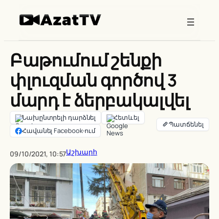
Skip
to
content
Բաթումում շենքի
փլուզման գործով 3
մարդ է ձերբակալվել
Նախընտրելի դարձնել
Հետևել
Հավանել Facebook-ում
Աշխարհ
09/10/2021, 10:57