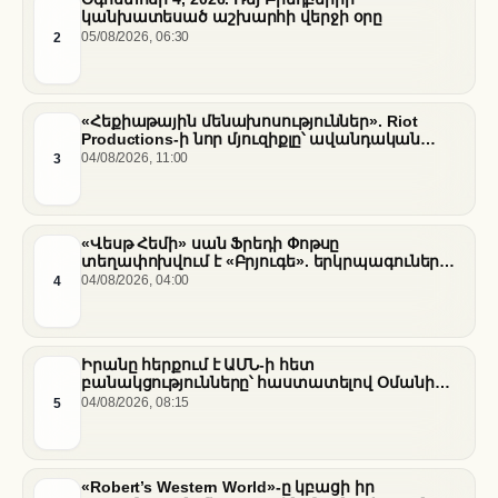
կանխատեսած աշխարհի վերջի օրը
2
05/08/2026, 06:30
«Հեքիաթային մենախոսություններ». Riot
Productions-ի նոր մյուզիքլը՝ ավանդական
պատմությունների նոր վերաիմաստավորում
3
04/08/2026, 11:00
«Վեսթ Հեմի» սան Ֆրեդի Փոթսը
տեղափոխվում է «Բրյուգե». երկրպագուների
դժգոհությունը և ակումբի ռազմավարությունը
4
04/08/2026, 04:00
Իրանը հերքում է ԱՄՆ-ի հետ
բանակցությունները՝ հաստատելով Օմանի
միջնորդությամբ քննարկումները Հորմուզի
5
04/08/2026, 08:15
նեղուցի վերաբերյալ
«Robert’s Western World»-ը կբացի իր