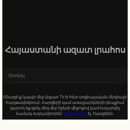
Հայաստանի ազատ լրահոս
S
e
a
r
c
Մնացե՛ք կապի մեջ Ազատ TV-ի հետ սոցիալական մեդիայի
h
հարթակներում։ Հարցերի կամ առաջարկների դեպքում
կարող եք գրել մեզ մեր էջերի միջոցով կամ ուղարկել
նամակ ուղղակիորեն՝
info@azat.tv
էլ. հասցեին։
Մենք սիրով կլսենք ձեզ։