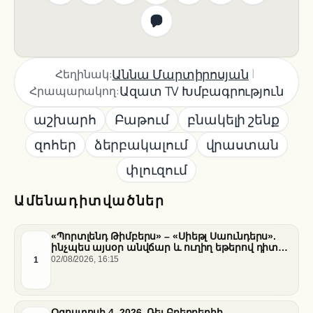
|
Աննա Մարտիրոսյան
Հեղինակ:
Ազատ TV Խմբագրություն
Հրապարակող:
աշխարհ
Բաթում
բնակելի շենք
զոհեր
ձերբակալում
վրաստան
փլուզում
Ամենադիտվածներ
«Պորտլենդ Թիմբերս» – «Սիեթլ Սաունդերս».
ինչպես այսօր անվճար և ուղիղ եթերով դիտել
հանդիպումը
1
02/08/2026, 16:15
Օգոստոսի 4, 2026. Ռեյ Բրեդբերիի