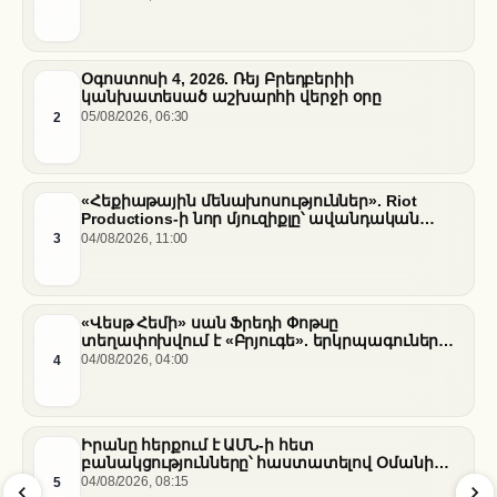
Օգոստոսի 4, 2026. Ռեյ Բրեդբերիի
կանխատեսած աշխարհի վերջի օրը
2
05/08/2026, 06:30
«Հեքիաթային մենախոսություններ». Riot
Productions-ի նոր մյուզիքլը՝ ավանդական
պատմությունների նոր վերաիմաստավորում
3
04/08/2026, 11:00
«Վեսթ Հեմի» սան Ֆրեդի Փոթսը
տեղափոխվում է «Բրյուգե». երկրպագուների
դժգոհությունը և ակումբի ռազմավարությունը
4
04/08/2026, 04:00
Իրանը հերքում է ԱՄՆ-ի հետ
բանակցությունները՝ հաստատելով Օմանի
միջնորդությամբ քննարկումները Հորմուզի
5
04/08/2026, 08:15