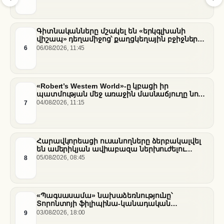
նեղուցի վերաբերյալ
Գիտնականները մշակել են «երկգլխանի
վիշապ» դեղամիջոց՝ քաղցկեղային բջիջները
սովամահ անելու համար
6
06/08/2026, 11:45
«Robert’s Western World»-ը կբացի իր
պատմության մեջ առաջին մասնաճյուղը նոր
«Nissan Stadium» մարզադաշտում
7
04/08/2026, 11:15
Հարավկորեացի ուսանողները ձերբակալվել
են ամերիկյան ավիաբազա ներխուժելու
համար
8
05/08/2026, 08:45
«Պագսասամա» նախաձեռնությունը՝
Տորոնտոյի ֆիլիպինա-կանադական
արվեստագետների համար
9
03/08/2026, 18:00