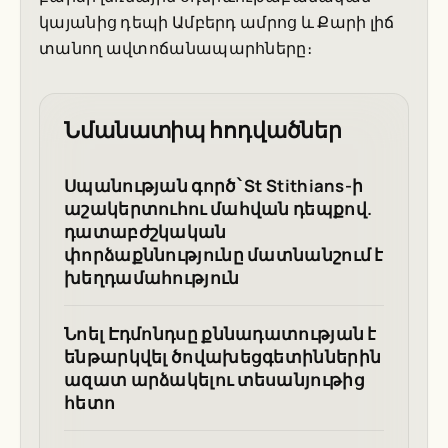
կայանից դեպի Ամբերդ ամրոց և Քարի լիճ
տանող ավտոճանապարհները։
Նմանատիպ հոդվածներ
Սպանության գործ՝ St Stithians-ի
աշակերտուհու մահվան դեպքով.
դատաբժշկական
փորձաքննությունը մատնանշում է
խեղդամահություն
Նոել Էդմոնդսը քննադատության է
ենթարկվել ծովախեցգետիններին
ազատ արձակելու տեսանյութից
հետո