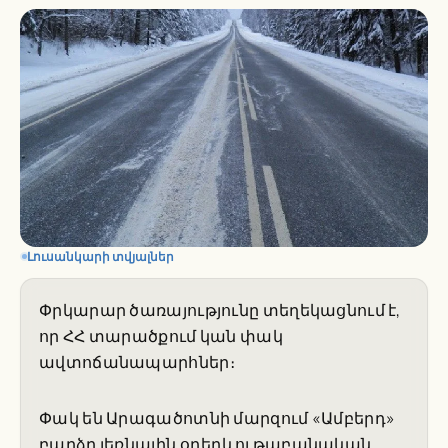
Լուսանկարի տվյալներ
Փրկարար ծառայությունը տեղեկացնում է,
որ ՀՀ տարածքում կան փակ
ավտոճանապարհներ։
Փակ են Արագածոտնի մարզում «Ամբերդ»
բարձր լեռնային օդերևութաբանական