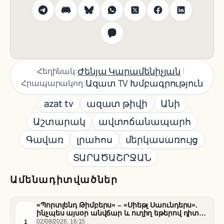
|
Ժենյա Կարամենիչյան
Հեղինակ:
Ազատ TV Խմբագրություն
Հրապարակող:
azat tv
ազատ թիվի
Անի
Աշտարակ
ավտոճանապարհ
Գավառ
լրահոս
մերկասառույց
ՏԱՐԱԾԱՇՐՋԱՆ
Ամենադիտվածներ
«Պորտլենդ Թիմբերս» – «Սիեթլ Սաունդերս».
ինչպես այսօր անվճար և ուղիղ եթերով դիտել
հանդիպումը
1
02/08/2026, 16:15