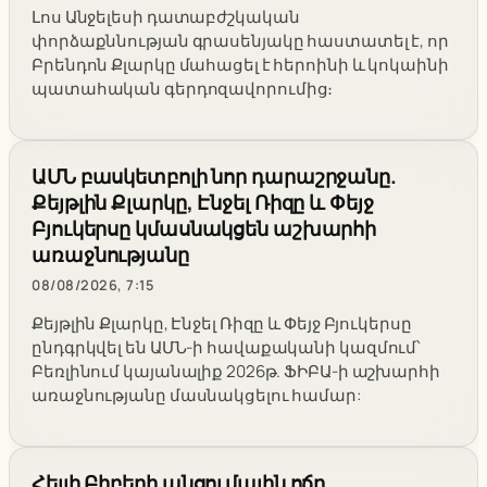
Լոս Անջելեսի դատաբժշկական
փորձաքննության գրասենյակը հաստատել է, որ
Բրենդոն Քլարկը մահացել է հերոինի և կոկաինի
պատահական գերդոզավորումից։
ԱՄՆ բասկետբոլի նոր դարաշրջանը.
Քեյթլին Քլարկը, Էնջել Ռիզը և Փեյջ
Բյուկերսը կմասնակցեն աշխարհի
առաջնությանը
08/08/2026, 7:15
Քեյթլին Քլարկը, Էնջել Ռիզը և Փեյջ Բյուկերսը
ընդգրկվել են ԱՄՆ-ի հավաքականի կազմում՝
Բեռլինում կայանալիք 2026թ. ՖԻԲԱ-ի աշխարհի
առաջնությանը մասնակցելու համար:
Հեյլի Բիբերի անցումային ոճը․