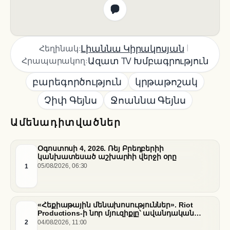
|
Լիաննա Կիրակոսյան
Հեղինակ:
Ազատ TV Խմբագրություն
Հրապարակող:
բարեգործություն
կրթաթոշակ
Չիփ Գեյնս
Ջոաննա Գեյնս
Ամենադիտվածներ
Օգոստոսի 4, 2026. Ռեյ Բրեդբերիի
կանխատեսած աշխարհի վերջի օրը
1
05/08/2026, 06:30
«Հեքիաթային մենախոսություններ». Riot
Productions-ի նոր մյուզիքլը՝ ավանդական
պատմությունների նոր վերաիմաստավորում
2
04/08/2026, 11:00