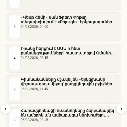
«Վեսթ Հեմի» սան Ֆրեդի Փոթսը
տեղափոխվում է «Բրյուգե». երկրպագուների
դժգոհությունը և ակումբի ռազմավարությունը
3
04/08/2026, 04:00
Իրանը հերքում է ԱՄՆ-ի հետ
բանակցությունները՝ հաստատելով Օմանի
միջնորդությամբ քննարկումները Հորմուզի
4
04/08/2026, 08:15
նեղուցի վերաբերյալ
Գիտնականները մշակել են «երկգլխանի
վիշապ» դեղամիջոց՝ քաղցկեղային բջիջները
սովամահ անելու համար
5
06/08/2026, 11:45
Հարավկորեացի ուսանողները ձերբակալվել
են ամերիկյան ավիաբազա ներխուժելու
համար
6
05/08/2026, 08:45