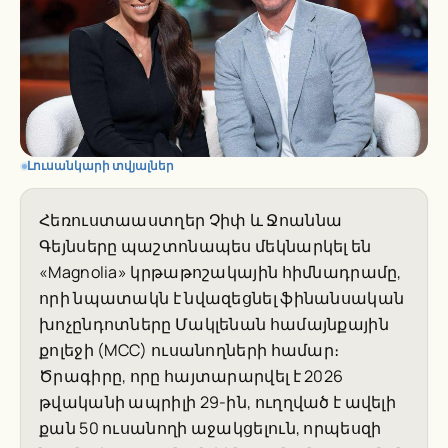
Լուսանկարի տվյալներ
Հեռուստաաստղեր Չիփ և Ջոաննա
Գեյնսերը պաշտոնապես մեկնարկել են
«Magnolia» կրթաթոշակային հիմնադրամը,
որի նպատակն է նվազեցնել ֆինանսական
խոչընդոտները Մակլենան համայնքային
քոլեջի (MCC) ուսանողների համար։
Ծրագիրը, որը հայտարարվել է 2026
թվականի ապրիլի 29-ին, ուղղված է ավելի
քան 50 ուսանողի աջակցելուն, որպեսզի