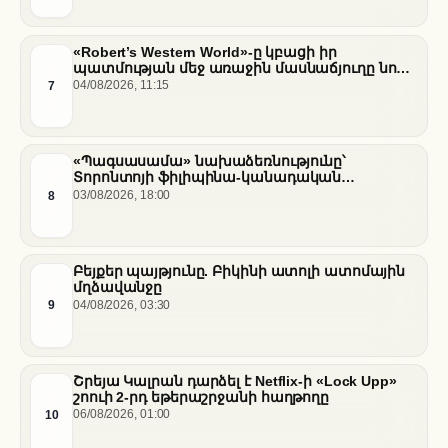
«Robert’s Western World»-ը կբացի իր
պատմության մեջ առաջին մասնաճյուղը նոր
«Nissan Stadium» մարզադաշտում
7
04/08/2026, 11:15
«Պագսասամա» նախաձեռնությունը՝
Տորոնտոյի ֆիլիպինա-կանադական
արվեստագետների համար
8
03/08/2026, 18:00
Բեյքեր պայթյունը. Բիկինի ատոլի ատոմային
մղձավանջը
9
04/08/2026, 03:30
Շրեյա Կալրան դարձել է Netflix-ի «Lock Upp»
շոուի 2-րդ եթերաշրջանի հաղթողը
10
06/08/2026, 01:00