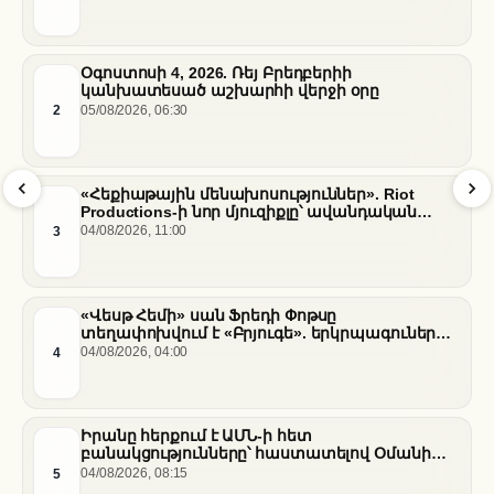
Օգոստոսի 4, 2026. Ռեյ Բրեդբերիի
կանխատեսած աշխարհի վերջի օրը
2
05/08/2026, 06:30
«Հեքիաթային մենախոսություններ». Riot
Productions-ի նոր մյուզիքլը՝ ավանդական
պատմությունների նոր վերաիմաստավորում
3
04/08/2026, 11:00
«Վեսթ Հեմի» սան Ֆրեդի Փոթսը
տեղափոխվում է «Բրյուգե». երկրպագուների
դժգոհությունը և ակումբի ռազմավարությունը
4
04/08/2026, 04:00
Իրանը հերքում է ԱՄՆ-ի հետ
բանակցությունները՝ հաստատելով Օմանի
միջնորդությամբ քննարկումները Հորմուզի
5
04/08/2026, 08:15
նեղուցի վերաբերյալ