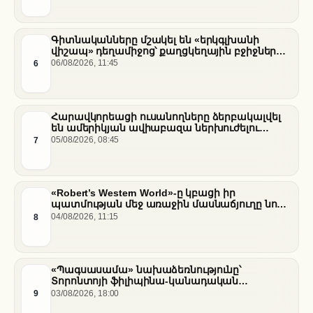
Գիտնականները մշակել են «երկգլխանի
վիշապ» դեղամիջոց՝ քաղցկեղային բջիջները
սովամահ անելու համար
6
06/08/2026, 11:45
Հարավկորեացի ուսանողները ձերբակալվել
են ամերիկյան ավիաբազա ներխուժելու
համար
7
05/08/2026, 08:45
«Robert’s Western World»-ը կբացի իր
պատմության մեջ առաջին մասնաճյուղը նոր
«Nissan Stadium» մարզադաշտում
8
04/08/2026, 11:15
«Պագսասամա» նախաձեռնությունը՝
Տորոնտոյի ֆիլիպինա-կանադական
արվեստագետների համար
9
03/08/2026, 18:00