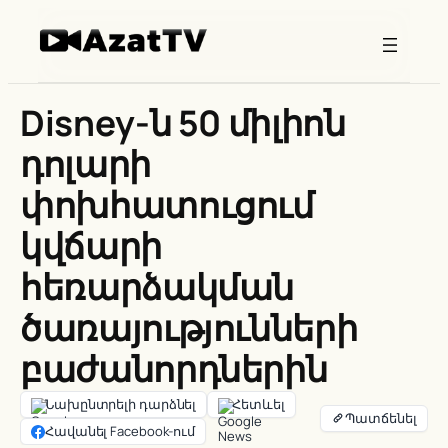
Skip
to
content
Disney-ն 50 միլիոն
դոլարի
փոխհատուցում
կվճարի
հեռարձակման
ծառայությունների
բաժանորդներին
Նախընտրելի դարձնել
Հետևել
Հավանել Facebook-ում