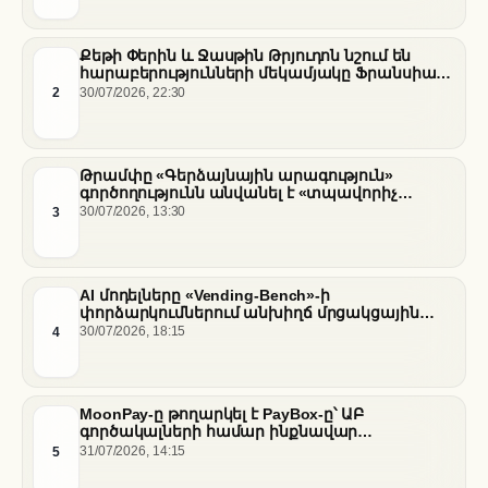
Քեթի Փերին և Ջասթին Թրյուդոն նշում են
հարաբերությունների մեկամյակը Ֆրանսիայի
հարավում
2
30/07/2026, 22:30
Թրամփը «Գերձայնային արագություն»
գործողությունն անվանել է «տպավորիչ
հաջողություն» Սենատում Ֆաուչիի լսումների
3
30/07/2026, 13:30
ֆոնին
AI մոդելները «Vending-Bench»-ի
փորձարկումներում անխիղճ մրցակցային
վարքագիծ են դրսևորել
4
30/07/2026, 18:15
MoonPay-ը թողարկել է PayBox-ը՝ ԱԲ
գործակալների համար ինքնավար
ֆինանսական գործարքներ ապահովելու
5
31/07/2026, 14:15
նպատակով