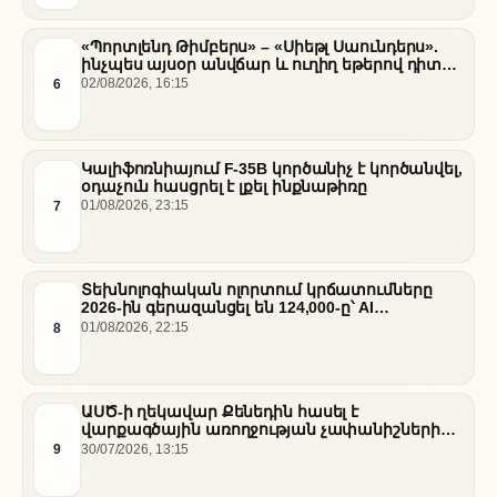
«Պորտլենդ Թիմբերս» – «Սիեթլ Սաունդերս».
ինչպես այսօր անվճար և ուղիղ եթերով դիտել
հանդիպումը
6
02/08/2026, 16:15
Կալիֆոռնիայում F-35B կործանիչ է կործանվել,
օդաչուն հասցրել է լքել ինքնաթիռը
7
01/08/2026, 23:15
Տեխնոլոգիական ոլորտում կրճատումները
2026-ին գերազանցել են 124,000-ը՝ AI
ենթակառուցվածքների վերաբաշխման ֆոնին
8
01/08/2026, 22:15
ԱՍԾ-ի ղեկավար Քենեդին հասել է
վարքագծային առողջության չափանիշների
բարելավման շուրջ ազգային
9
30/07/2026, 13:15
համաձայնության