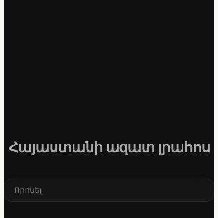
Հայաստանի ազատ լրահոս
S
e
a
r