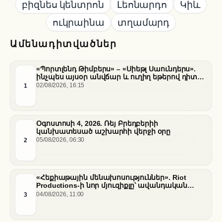
բիզնես կենտրոն
Լեոնարդո
Կիև
ուկրաինա
տղամարդ
Ամենադիտվածներ
«Պորտլենդ Թիմբերս» – «Սիեթլ Սաունդերս».
ինչպես այսօր անվճար և ուղիղ եթերով դիտել
հանդիպումը
1
02/08/2026, 16:15
Օգոստոսի 4, 2026. Ռեյ Բրեդբերիի
կանխատեսած աշխարհի վերջի օրը
2
05/08/2026, 06:30
«Հեքիաթային մենախոսություններ». Riot
Productions-ի նոր մյուզիքլը՝ ավանդական
պատմությունների նոր վերաիմաստավորում
3
04/08/2026, 11:00