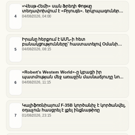
«Վեսթ Հեմի» սան Ֆրեդի Փոթսը
տեղափոխվում է «Բրյուգե». երկրպագուների
դժգոհությունը և ակումբի ռազմավարությունը
4
04/08/2026, 04:00
Իրանը հերքում է ԱՄՆ-ի հետ
բանակցությունները՝ հաստատելով Օմանի
միջնորդությամբ քննարկումները Հորմուզի
5
04/08/2026, 08:15
նեղուցի վերաբերյալ
«Robert’s Western World»-ը կբացի իր
պատմության մեջ առաջին մասնաճյուղը նոր
«Nissan Stadium» մարզադաշտում
6
04/08/2026, 11:15
Կալիֆոռնիայում F-35B կործանիչ է կործանվել,
օդաչուն հասցրել է լքել ինքնաթիռը
7
01/08/2026, 23:15