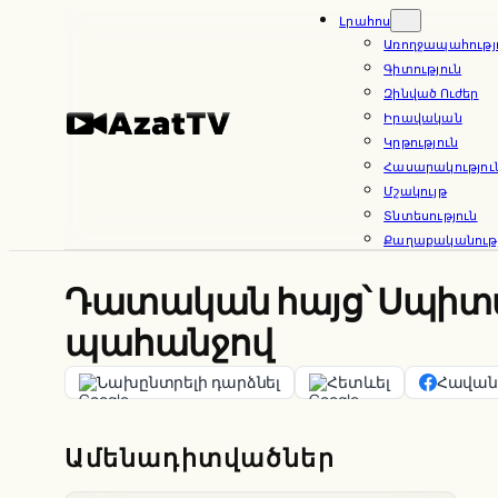
Skip
Լրահոս
Առողջապահությ
to
Գիտություն
content
Զինված Ուժեր
Իրավական
Կրթություն
Հասարակությու
Մշակույթ
Տնտեսություն
Քաղաքականությ
Դատական հայց՝ Սպիտա
պահանջով
Նախընտրելի դարձնել
Հետևել
Հավանե
Ամենադիտվածներ