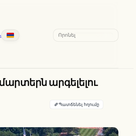
Search
տ
մարտերն արգելելու
Պատճենել հղումը