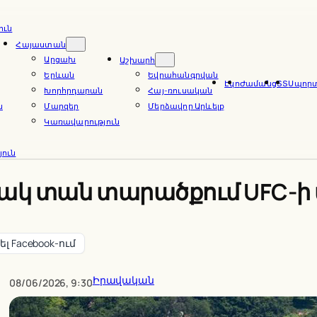
ուն
Հայաստան
Արցախ
Աշխարհ
Երևան
Եվրահանգրվան
Էկո
Ժամանց
ՏՏ
Սպոր
Խորհրդարան
Հայ-ռուսական
ն
Մարզեր
Մերձավոր Արևելք
Կառավարություն
ուն
կ տան տարածքում UFC-ի 
լ Facebook-ում
Իրավական
08/06/2026, 9:30