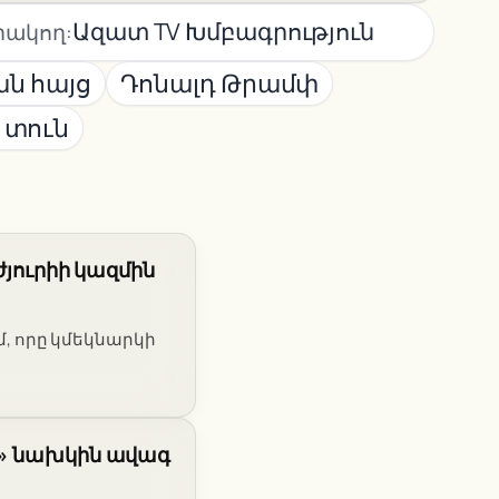
Ազատ TV Խմբագրություն
ակող:
ն հայց
Դոնալդ Թրամփ
 տուն
ժյուրիի կազմին
ւմ, որը կմեկնարկի
ի» նախկին ավագ