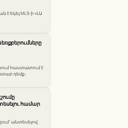
է եկել MLS-ի «ԼԱ
եռքբերումները
անում հաստատում է
տար դեմք։
ոշումը
տեսելու համար
եղում՝ անտեսելով