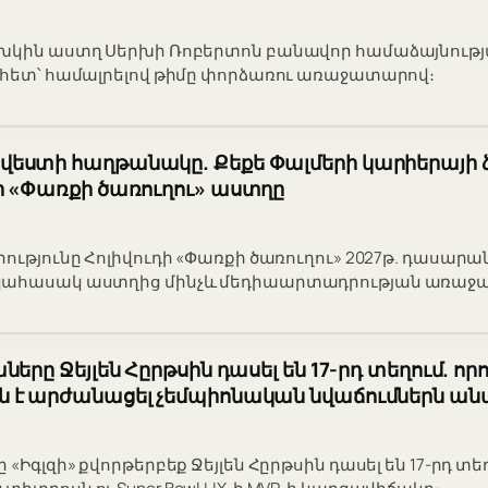
խկին աստղ Սերխի Ռոբերտոն բանավոր համաձայնության 
 հետ՝ համալրելով թիմը փորձառու առաջատարով։
եստի հաղթանակը. Քեքե Փալմերի կարիերայի ձ
ի «Փառքի ծառուղու» աստղը
րությունը Հոլիվուդի «Փառքի ծառուղու» 2027թ. դասար
կահասակ աստղից մինչև մեդիաարտադրության առաջա
երը Ջեյլեն Հըրթսին դասել են 17-րդ տեղում. որ
 է արժանացել չեմպիոնական նվաճումներն ան
 «Իգլզի» քվորթերբեք Ջեյլեն Հըրթսին դասել են 17-րդ տ