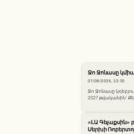
Ջո Ջոնասը կմիան
07/08/2026, 22:30
Ջո Ջոնասը կդեբյու
2027 թվականին՝ Քե
«ԼԱ Գելաքսին» 
Սերխի Ռոբերտո