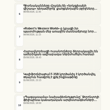
Գիտնականները մշակել են «երկգլխանի
վիշապ» դեղամիջոց՝ քաղցկեղային բջիջները
սովամահ անելու համար
06/08/2026, 11:45
6
«Robert’s Western World»-ը կբացի իր
պատմության մեջ առաջին մասնաճյուղը նոր
«Nissan Stadium» մարզադաշտում
04/08/2026, 11:15
7
Հարավկորեացի ուսանողները ձերբակալվել են
ամերիկյան ավիաբազա ներխուժելու համար
05/08/2026, 08:45
8
Կալիֆոռնիայում F-35B կործանիչ է կործանվել,
օդաչուն հասցրել է լքել ինքնաթիռը
01/08/2026, 23:15
9
«Պագսասամա» նախաձեռնությունը՝ Տորոնտոյի
ֆիլիպինա-կանադական արվեստագետների
համար
03/08/2026, 18:00
10