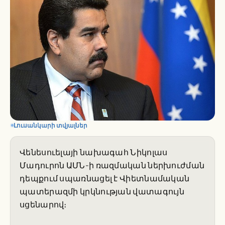
Լուսանկարի տվյալներ
Վենեսուելայի նախագահ Նիկոլաս
Մադուրոն ԱՄՆ-ի ռազմական ներխուժման
դեպքում սպառնացել է Վիետնամական
պատերազմի կրկնության վատագույն
սցենարով։