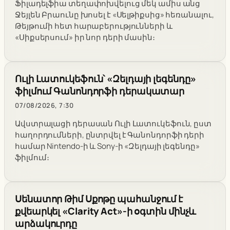
Ֆիլադելֆիա տեղափոխվելուց մեկ ամիս անց
Ջեյլեն Բրաունը խոսել է «Սելթիքսից» հեռանալու,
Թեյթումի հետ հարաբերությունների և
«Սիքսերսում» իր նոր դերի մասին։
Ուլի Լատուկեֆուն՝ «Զելդայի լեգենդը»
ֆիլմում Գանոնդորֆի դերակատար
07/08/2026, 7:30
Ավստրալացի դերասան Ուլի Լատուկեֆուն, ըստ
հաղորդումների, ընտրվել է Գանոնդորֆի դերի
համար Nintendo-ի և Sony-ի «Զելդայի լեգենդը»
ֆիլմում։
Սենատոր Թիմ Սքոթը պահանջում է
քվեարկել «Clarity Act»-ի օգտին մինչև
արձակուրդը