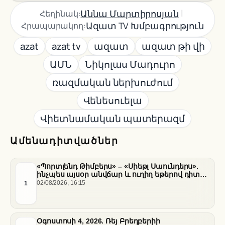
|
Աննա Մարտիրոսյան
Հեղինակ:
Ազատ TV Խմբագրություն
Հրապարակող:
azat
azat tv
ազատ
ազատ թի վի
ԱՄՆ
Նիկոլաս Մադուրո
ռազմական ներխուժում
Վենեսուելա
Վիետնամական պատերազմ
Ամենադիտվածներ
«Պորտլենդ Թիմբերս» – «Սիեթլ Սաունդերս».
ինչպես այսօր անվճար և ուղիղ եթերով դիտել
հանդիպումը
1
02/08/2026, 16:15
Օգոստոսի 4, 2026. Ռեյ Բրեդբերիի