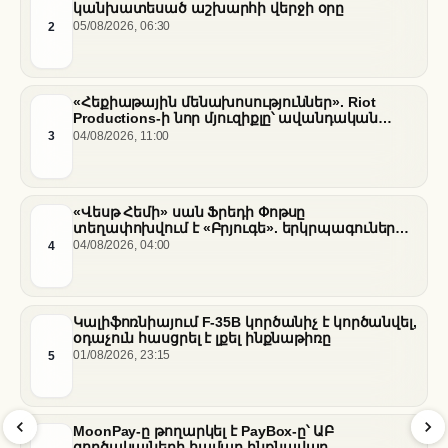
կանխատեսած աշխարհի վերջի օրը
2
05/08/2026, 06:30
«Հեքիաթային մենախոսություններ». Riot
Productions-ի նոր մյուզիքլը՝ ավանդական
պատմությունների նոր վերաիմաստավորում
3
04/08/2026, 11:00
«Վեսթ Հեմի» սան Ֆրեդի Փոթսը
տեղափոխվում է «Բրյուգե». երկրպագուների
դժգոհությունը և ակումբի ռազմավարությունը
4
04/08/2026, 04:00
Կալիֆոռնիայում F-35B կործանիչ է կործանվել,
օդաչուն հասցրել է լքել ինքնաթիռը
5
01/08/2026, 23:15
MoonPay-ը թողարկել է PayBox-ը՝ ԱԲ
գործակալների համար ինքնավար