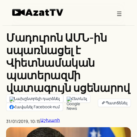
Skip
to
content
Մադուրոն ԱՄՆ-ին
սպառնացել է
Վիետնամական
պատերազմի
վատագույն սցենարով
Նախընտրելի դարձնել
Հետևել
Հավանել Facebook-ում
Աշխարհ
31/01/2019, 10:15