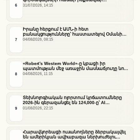
ֆինանսական գործարքներ ապահովելու
6
31/07/2026, 14:15
նպատակով
Իրանը հերքում է ԱՄՆ-ի հետ
բանակցությունները՝ հաստատելով Օմանի
միջնորդությամբ քննարկումները Հորմուզի
7
04/08/2026, 08:15
նեղուցի վերաբերյալ
«Robert’s Western World»-ը կբացի իր
պատմության մեջ առաջին մասնաճյուղը նոր
«Nissan Stadium» մարզադաշտում
8
04/08/2026, 11:15
Տեխնոլոգիական ոլորտում կրճատումները
2026-ին գերազանցել են 124,000-ը՝ AI
ենթակառուցվածքների վերաբաշխման ֆոնին
9
01/08/2026, 22:15
Հարավկորեացի ուսանողները ձերբակալվել
են ամերիկյան ավիաբազա ներխուժելու