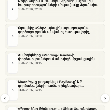
Քեթի Փերին և Ջասթին Թրյուդոն նշում են
հարաբերությունների մեկամյակը Ֆրանսիայի
հարավում
2
30/07/2026, 22:30
Թրամփը «Գերձայնային արագություն»
գործողությունն անվանել է «տպավորիչ
հաջողություն» Սենատում Ֆաուչիի լսումների
3
30/07/2026, 13:30
ֆոնին
AI մոդելները «Vending-Bench»-ի
փորձարկումներում անխիղճ մրցակցային
վարքագիծ են դրսևորել
4
30/07/2026, 18:15
MoonPay-ը թողարկել է PayBox-ը՝ ԱԲ
գործակալների համար ինքնավար
ֆինանսական գործարքներ ապահովելու
5
31/07/2026, 14:15
նպատակով
«Պորտլենդ Թիմբերս» – «Սիեթլ Սաունդերս».