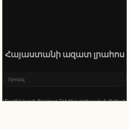
Հայաստանի ազատ լրահոս
S
e
a
r
c
Մնացե՛ք կապի մեջ Ազատ TV-ի հետ սոցիալական մեդիայի
h
հարթակներում։ Հարցերի կամ առաջարկների դեպքում
կարող եք գրել մեզ մեր էջերի միջոցով կամ ուղարկել
նամակ ուղղակիորեն՝
info@azat.tv
էլ. հասցեին։
Մենք սիրով կլսենք ձեզ։