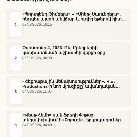
«Պորտլենդ Թիմբերս» – «Սիեթլ Սաունդերս».
ինչպես այսօր անվճար և ուղիղ եթերով դիտել
հանդիպումը
1
02/08/2026, 16:15
Օգոստոսի 4, 2026. Ռեյ Բրեդբերիի
կանխատեսած աշխարհի վերջի օրը
2
05/08/2026, 06:30
«Հեքիաթային մենախոսություններ». Riot
Productions-ի նոր մյուզիքլը՝ ավանդական
պատմությունների նոր վերաիմաստավորում
3
04/08/2026, 11:00
«Վեսթ Հեմի» սան Ֆրեդի Փոթսը
տեղափոխվում է «Բրյուգե». երկրպագուների
դժգոհությունը և ակումբի ռազմավարությունը
4
04/08/2026, 04:00