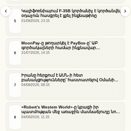
Կալիֆոռնիայում F-35B կործանիչ է կործանվել,
օդաչուն հասցրել է լքել ինքնաթիռը
5
01/08/2026, 23:15
MoonPay-ը թողարկել է PayBox-ը՝ ԱԲ
գործակալների համար ինքնավար
ֆինանսական գործարքներ ապահովելու
6
31/07/2026, 14:15
նպատակով
Իրանը հերքում է ԱՄՆ-ի հետ
բանակցությունները՝ հաստատելով Օմանի
միջնորդությամբ քննարկումները Հորմուզի
7
04/08/2026, 08:15
նեղուցի վերաբերյալ
«Robert’s Western World»-ը կբացի իր
պատմության մեջ առաջին մասնաճյուղը նոր
«Nissan Stadium» մարզադաշտում
8
04/08/2026, 11:15