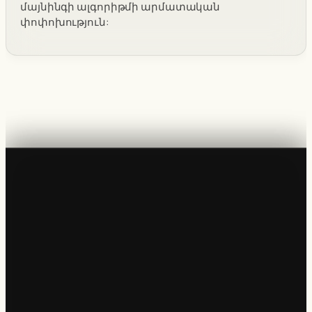
մայնինգի ալգորիթմի արմատական
փոփոխություն: