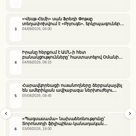
«Վեսթ Հեմի» սան Ֆրեդի Փոթսը
տեղափոխվում է «Բրյուգե». երկրպագուների
դժգոհությունը և ակումբի ռազմավարությունը
3
04/08/2026, 04:00
Իրանը հերքում է ԱՄՆ-ի հետ
բանակցությունները՝ հաստատելով Օմանի
միջնորդությամբ քննարկումները Հորմուզի
4
04/08/2026, 08:15
նեղուցի վերաբերյալ
Հարավկորեացի ուսանողները ձերբակալվել
են ամերիկյան ավիաբազա ներխուժելու
համար
5
05/08/2026, 08:45
«Պագսասամա» նախաձեռնությունը՝
Տորոնտոյի ֆիլիպինա-կանադական
արվեստագետների համար
6
03/08/2026, 18:00