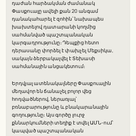
դաժան հարձակման ժամանակ
Փասքուալը ավելի քան 20 անգամ
դանակահարել է զոհին՝ նախապես
խախտելով դատարանի կողմից
սահմանված պաշտպանական
կարգադրությունը։ Դեպքից հետո
դերասանը փորձել է փախչել Մեքսիկա,
սակայն ձերբակալվել է Տեխասի
սահմանային անցակետում։
Երդվյալ ատենակալները Փասքուալին
մեղավոր են ճանաչել բոլոր վեց
հոդվածներով, ներառյալ՝
բռնաբարությունը և բնակարանային
գողությունը։ Այս գործը լուրջ
քննարկումների տեղիք է տվել ԱՄՆ-ում՝
կապված պաշտպանական