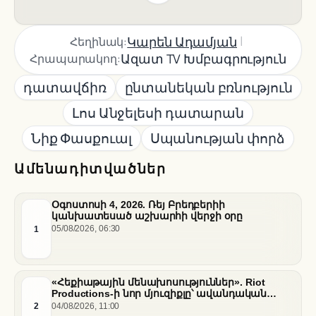
|
Կարեն Ադամյան
Հեղինակ:
Ազատ TV Խմբագրություն
Հրապարակող:
դատավճիռ
ընտանեկան բռնություն
Լոս Անջելեսի դատարան
Նիք Փասքուալ
Սպանության փորձ
Ամենադիտվածներ
Օգոստոսի 4, 2026. Ռեյ Բրեդբերիի
կանխատեսած աշխարհի վերջի օրը
1
05/08/2026, 06:30
«Հեքիաթային մենախոսություններ». Riot
Productions-ի նոր մյուզիքլը՝ ավանդական
պատմությունների նոր վերաիմաստավորում
2
04/08/2026, 11:00