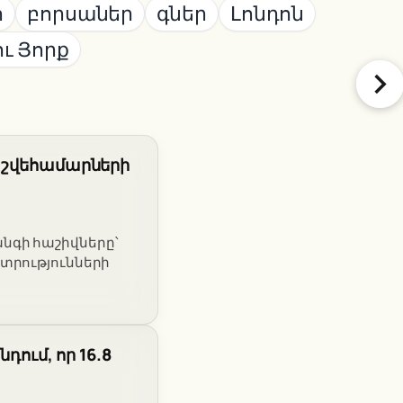
հ
բորսաներ
գներ
Լոնդոն
ու Յորք
հաշվեհամարների
նգի հաշիվները՝
տրությունների
դում, որ 16.8