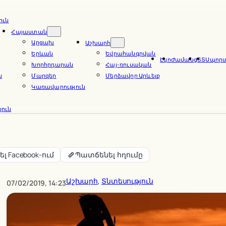
ուն
Հայաստան
Արցախ
Աշխարհ
Երևան
Եվրահանգրվան
Էկո
Ժամանց
ՏՏ
Սպոր
Խորհրդարան
Հայ-ռուսական
ն
Մարզեր
Մերձավոր Արևելք
Կառավարություն
ուն
լ Facebook-ում
Պատճենել հղումը
Աշխարհ
, 
Տնտեսություն
07/02/2019, 14:23