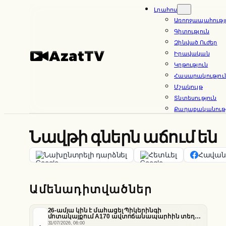
Skip
Լրահոս
Առողջապահությ
to
Գիտություն
content
Զինված Ուժեր
Իրավական
Կրթություն
Հասարակությու
Մշակույթ
Տնտեսություն
Քաղաքականությ
Նավթի գներն աճում են
Նախընտրելի դարձնել
Հետևել
Հավանե
Ամենադիտվածներ
26-ամյա կին է մահացել Պիկերինգի
մոտակայքում A170 ավտոճանապարհին տեղի
ունեցած վթարի հետևանքով
31/07/2026, 06:00