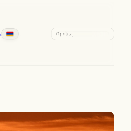
Search
տ