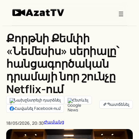
Skip
to
content
Քորթնի Քեմփի
«Նեմեսիս» սերիալը՝
հանցագործական
դրամայի նոր շունչը
Netflix-ում
Նախընտրելի դարձնել
Հետևել
Հավանել Facebook-ում
Ժամանց
18/05/2026, 20:30