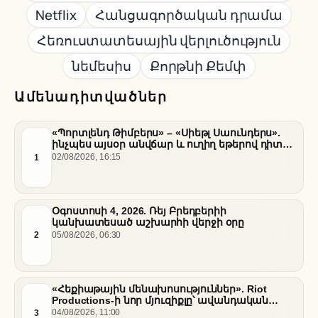
Netflix
Հանցագործական դրամա
Հեռուստատեսային վերլուծություն
նեմեսիս
Քորթնի Քեմփ
Ամենադիտվածներ
«Պորտլենդ Թիմբերս» – «Սիեթլ Սաունդերս».
ինչպես այսօր անվճար և ուղիղ եթերով դիտել
հանդիպումը
1
02/08/2026, 16:15
Օգոստոսի 4, 2026. Ռեյ Բրեդբերիի
կանխատեսած աշխարհի վերջի օրը
2
05/08/2026, 06:30
«Հեքիաթային մենախոսություններ». Riot
Productions-ի նոր մյուզիքլը՝ ավանդական
պատմությունների նոր վերաիմաստավորում
3
04/08/2026, 11:00