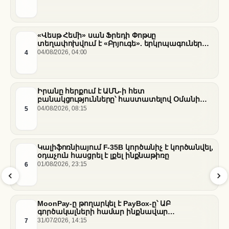
«Վեսթ Հեմի» սան Ֆրեդի Փոթսը
տեղափոխվում է «Բրյուգե». երկրպագուների
դժգոհությունը և ակումբի ռազմավարությունը
4
04/08/2026, 04:00
Իրանը հերքում է ԱՄՆ-ի հետ
բանակցությունները՝ հաստատելով Օմանի
միջնորդությամբ քննարկումները Հորմուզի
5
04/08/2026, 08:15
նեղուցի վերաբերյալ
Կալիֆոռնիայում F-35B կործանիչ է կործանվել,
օդաչուն հասցրել է լքել ինքնաթիռը
6
01/08/2026, 23:15
MoonPay-ը թողարկել է PayBox-ը՝ ԱԲ
գործակալների համար ինքնավար
ֆինանսական գործարքներ ապահովելու
7
31/07/2026, 14:15
նպատակով