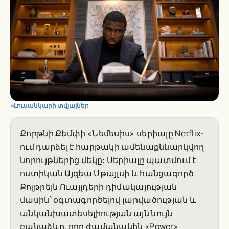
Լուսանկարի տվյալներ
Քորթնի Քեմփի «Նեմեսիս» սերիալը Netflix-
ում դարձել է հարթակի ամենաքննարկվող
նորույթներից մեկը: Սերիալը պատմում է
ոստիկան Այզեա Սթայլսի և հանցագործ
Քոլթրեյն Ուայլդերի դիմակայության
մասին՝ օգտագործելով լարվածության և
անկանխատեսելիության այն նույն
բանաձևը, որը ժամանակին «Power»