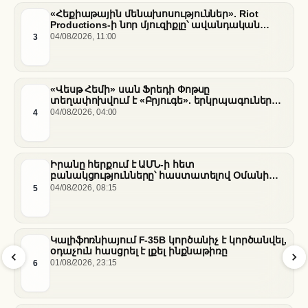
«Հեքիաթային մենախոսություններ». Riot
Productions-ի նոր մյուզիքլը՝ ավանդական
պատմությունների նոր վերաիմաստավորում
3
04/08/2026, 11:00
«Վեսթ Հեմի» սան Ֆրեդի Փոթսը
տեղափոխվում է «Բրյուգե». երկրպագուների
դժգոհությունը և ակումբի ռազմավարությունը
4
04/08/2026, 04:00
Իրանը հերքում է ԱՄՆ-ի հետ
բանակցությունները՝ հաստատելով Օմանի
միջնորդությամբ քննարկումները Հորմուզի
5
04/08/2026, 08:15
նեղուցի վերաբերյալ
Կալիֆոռնիայում F-35B կործանիչ է կործանվել,
օդաչուն հասցրել է լքել ինքնաթիռը
6
01/08/2026, 23:15