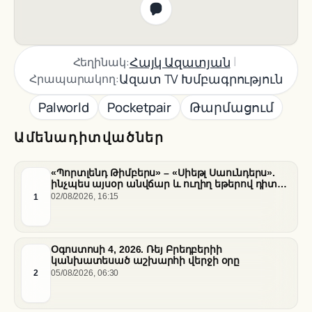
|
Հայկ Ազատյան
Հեղինակ:
Ազատ TV Խմբագրություն
Հրապարակող:
Palworld
Pocketpair
Թարմացում
Ամենադիտվածներ
«Պորտլենդ Թիմբերս» – «Սիեթլ Սաունդերս».
ինչպես այսօր անվճար և ուղիղ եթերով դիտել
հանդիպումը
1
02/08/2026, 16:15
Օգոստոսի 4, 2026. Ռեյ Բրեդբերիի
կանխատեսած աշխարհի վերջի օրը
2
05/08/2026, 06:30