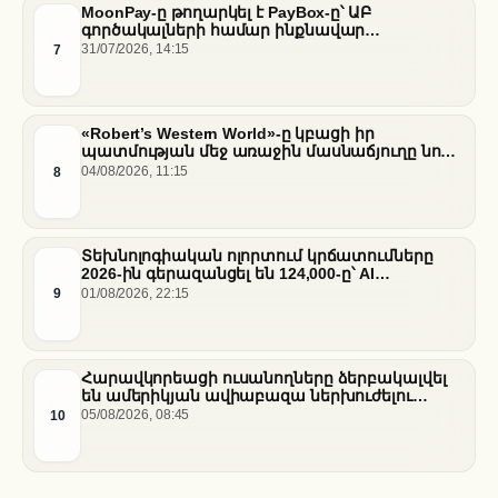
MoonPay-ը թողարկել է PayBox-ը՝ ԱԲ
գործակալների համար ինքնավար
ֆինանսական գործարքներ ապահովելու
7
31/07/2026, 14:15
նպատակով
«Robert’s Western World»-ը կբացի իր
պատմության մեջ առաջին մասնաճյուղը նոր
«Nissan Stadium» մարզադաշտում
8
04/08/2026, 11:15
Տեխնոլոգիական ոլորտում կրճատումները
2026-ին գերազանցել են 124,000-ը՝ AI
ենթակառուցվածքների վերաբաշխման ֆոնին
9
01/08/2026, 22:15
Հարավկորեացի ուսանողները ձերբակալվել
են ամերիկյան ավիաբազա ներխուժելու
համար
10
05/08/2026, 08:45