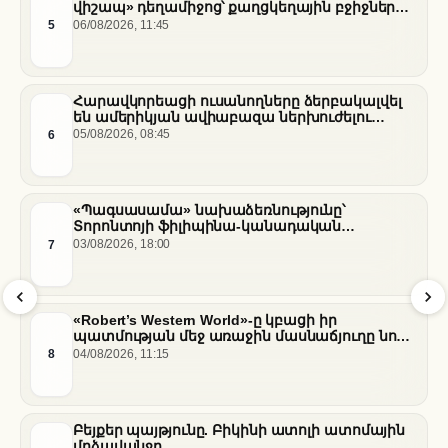
վիշապ» դեղամիջոց՝ քաղցկեղային բջիջները
սովամահ անելու համար
5
06/08/2026, 11:45
Հարավկորեացի ուսանողները ձերբակալվել
են ամերիկյան ավիաբազա ներխուժելու
համար
6
05/08/2026, 08:45
«Պագսասամա» նախաձեռնությունը՝
Տորոնտոյի ֆիլիպինա-կանադական
արվեստագետների համար
7
03/08/2026, 18:00
«Robert’s Western World»-ը կբացի իր
պատմության մեջ առաջին մասնաճյուղը նոր
«Nissan Stadium» մարզադաշտում
8
04/08/2026, 11:15
Բեյքեր պայթյունը. Բիկինի ատոլի ատոմային
մղձավանջը