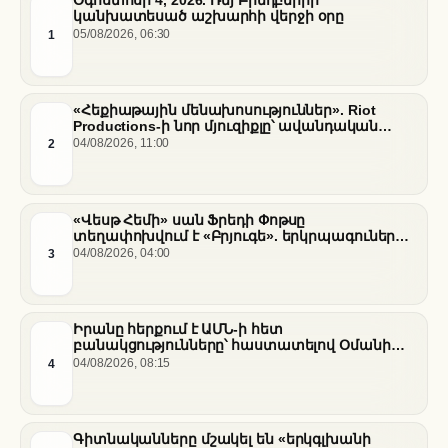
Օգոստոսի 4, 2026. Ռեյ Բրեդբերիի
կանխատեսած աշխարհի վերջի օրը
1
05/08/2026, 06:30
«Հեքիաթային մենախոսություններ». Riot
Productions-ի նոր մյուզիքլը՝ ավանդական
պատմությունների նոր վերաիմաստավորում
2
04/08/2026, 11:00
«Վեսթ Հեմի» սան Ֆրեդի Փոթսը
տեղափոխվում է «Բրյուգե». երկրպագուների
դժգոհությունը և ակումբի ռազմավարությունը
3
04/08/2026, 04:00
Իրանը հերքում է ԱՄՆ-ի հետ
բանակցությունները՝ հաստատելով Օմանի
միջնորդությամբ քննարկումները Հորմուզի
4
04/08/2026, 08:15
նեղուցի վերաբերյալ
Գիտնականները մշակել են «երկգլխանի