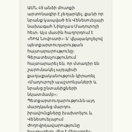
ԱՄՆ 49 անձի մուտքի
արտոնագիր է չեղարկել, քանի որ
նրանք կապված են Վենեսուելայի
նախագահ Նիկոլաս Մադուրոյի
հետ։ Այս մասին հաղորդում է
«ՌԻԱ Նովոստի»-ն՝ վկայակոչելով
պետքարտուղարության
հայտարարությունը։
Գերատեսչությունում
հայտարարել են, որ մտադիր են
շարունակել այդպիսի
քաղաքականություն կիրառել
«Մադուրոյի պաշտոնյաների և
նրանց ընտանիքների
նկատմամբ»։
Պետքարտուղարությունն այդ
մարդկանց մարդու
իրավունքները խախտելու և
Վենեսուելայում
ժողովրդավարությունը
խաթարելու մեջ է մեղադրել։…