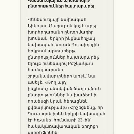
Վենեսուելայում արտահերթ
ընտրություններ հայտարարել
Վենեսուելայի նախագահ
Նիկոլաս Մադուրոն կոչ է արել
խորհրդարանի ընդդիմադիր
խոսնակ, երկրի ինքնահռչակ
նախագահ Խուան Գուաիդոյին
երկրում արտահերթ
ընտրություններ հայտարարել։
Ելույթ ունենալով Բժշկական
համալսարանի
շրջանավարտների առջև՝ նա
ասել է․ «Թող այդ
ինքնանշանակված ծաղրածուն
ընտրություններ նախաձեռնի,
որպեսզի նրան հեռացնեն
քվեարկությամբ»։ Հիշեցնենք, որ
Գուաիդոն իրեն երկրի նախագահ
էր հռչակել հունվարի 23-ին՝
հակակառավարական բողոքի
ալիքի ֆոնին։