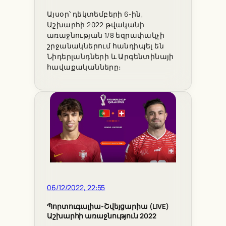
Այսօր՝ դեկտեմբերի 6-ին,
Աշխարհի 2022 թվականի
առաջնության 1/8 եզրափակչի
շրջանակներում հանդիպել են
Նիդերլանդների և Արգենտինայի
հավաքականները։
06/12/2022, 22:55
Պորտուգալիա-Շվեյցարիա (LIVE)
Աշխարհի առաջնություն 2022