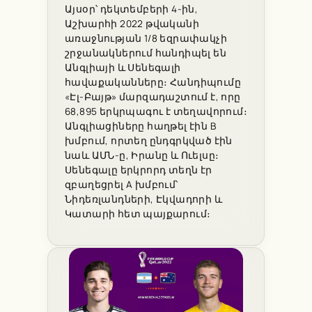
Այսօր՝ դեկտեմբերի 4-ին,
Աշխարհի 2022 թվականի
առաջնության 1/8 եզրափակչի
շրջանակներում հանդիպել են
Անգլիայի և Սենեգալի
հավաքականները։ Հանդիպումը
«Էլ-Բայթ» մարզադաշտում է, որը
68,895 երկրպագու է տեղավորում։
Անգլիացիները հաղթել էին B
խմբում, որտեղ ընդգրկված էին
նաև ԱՄՆ-ը, Իրանը և Ուելսը։
Սենեգալը երկրորդ տեղն էր
զբաղեցրել A խմբում՝
Նիդեռլանդների, Էկվադորի և
Կատարի հետ պայքարում։