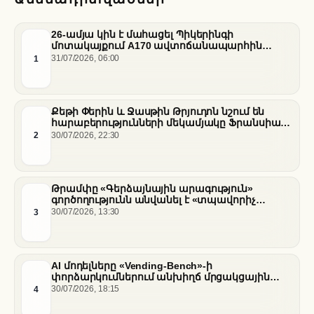
26-ամյա կին է մահացել Պիկերինգի
մոտակայքում A170 ավտոճանապարհին
տեղի ունեցած վթարի հետևանքով
1
31/07/2026, 06:00
Քեթի Փերին և Ջասթին Թրյուդոն նշում են
հարաբերությունների մեկամյակը Ֆրանսիայի
հարավում
2
30/07/2026, 22:30
Թրամփը «Գերձայնային արագություն»
գործողությունն անվանել է «տպավորիչ
հաջողություն» Սենատում Ֆաուչիի լսումների
3
30/07/2026, 13:30
ֆոնին
AI մոդելները «Vending-Bench»-ի
փորձարկումներում անխիղճ մրցակցային
վարքագիծ են դրսևորել
4
30/07/2026, 18:15