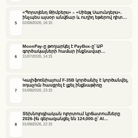
«Պորտլենդ Թիմբերս» – «Սիեթլ Սաունդերս».
ինչպես այսօր անվճար և ուղիղ եթերով դիտել
հանդիպումը
5
02/08/2026, 16:15
MoonPay-ը թողարկել է PayBox-ը՝ ԱԲ
գործակալների համար ինքնավար
ֆինանսական գործարքներ ապահովելու
6
31/07/2026, 14:15
նպատակով
Կալիֆոռնիայում F-35B կործանիչ է կործանվել,
օդաչուն հասցրել է լքել ինքնաթիռը
7
01/08/2026, 23:15
Տեխնոլոգիական ոլորտում կրճատումները
2026-ին գերազանցել են 124,000-ը՝ AI
ենթակառուցվածքների վերաբաշխման ֆոնին
8
01/08/2026, 22:15