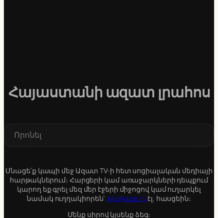
Հայաստանի ազատ լրահոս
S
e
a
r
c
Մնացե՛ք կապի մեջ Ազատ TV-ի հետ սոցիալական մեդիայի
h
հարթակներում։ Հարցերի կամ առաջարկների դեպքում
կարող եք գրել մեզ մեր էջերի միջոցով կամ ուղարկել
նամակ ուղղակիորեն՝
info@azat.tv
էլ. հասցեին։
Մենք սիրով կլսենք ձեզ։