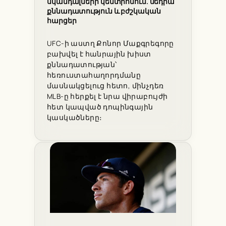
սկանդալների կենտրոնում. մեդիա
քննադատություն և բժշկական
հարցեր
UFC-ի աստղ Քոնոր Մաքգրեգորը
բախվել է հանրային խիստ
քննադատության՝
հեռուստահաղորդմանը
մասնակցելուց հետո, մինչդեռ
MLB-ը հերքել է նրա վիրաբույժի
հետ կապված դոպինգային
կասկածները։