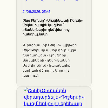
21/06/2026, 23:45
Չեյզ Բերնսը՝ «Սինցինատի Ռեդսի»
մեկնարկային կազմում՝
«Յանկիների» դեմ վճռորոշ
հանդիպմանը
«Սինցինատի Ռեդսի» պիթչեր
Չեյզ Բերնսը այսօր դուրս կգա
խաղադաշտ «Նյու Յորք
Յանկիների» դեմ՝ «Յանկի
Սթեդիումում» կայանալիք
սերիայի վճռորոշ երրորդ
խաղում։