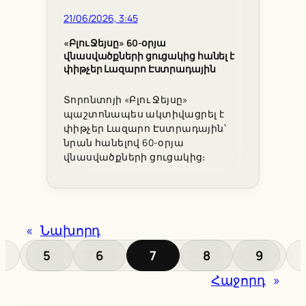
21/06/2026, 3:45
«Բլու Ջեյսը» 60-օրյա
վնասվածքների ցուցակից հանել է
փիթչեր Լազարո Էստրադային
Տորոնտոյի «Բլու Ջեյսը»
պաշտոնապես ակտիվացրել է
փիթչեր Լազարո Էստրադային՝
նրան հանելով 60-օրյա
վնասվածքների ցուցակից։
«
Նախորդ
5
6
7
8
9
Հաջորդ
»