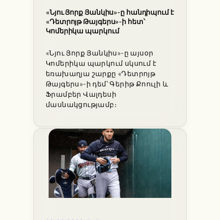
«Նյու Յորք Յանկիս»-ը հանդիպում է
«Դետրոյթ Թայգերս»-ի հետ՝
Կոմերիկա պարկում
«Նյու Յորք Յանկիս»-ը այսօր
Կոմերիկա պարկում սկսում է
եռախաղյա շարքը «Դետրոյթ
Թայգերս»-ի դեմ՝ Գերիթ Քոուլի և
Ֆրամբեր Վալդեսի
մասնակցությամբ։