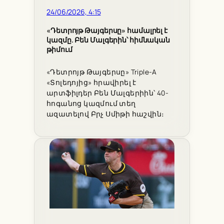
24/06/2026, 4:15
«Դետրոյթ Թայգերսը» համալրել է
կազմը. Բեն Մալգերին՝ հիմնական
թիմում
«Դետրոյթ Թայգերսը» Triple-A
«Տոլեդոյից» հրավիրել է
արտֆիլդեր Բեն Մալգերիին՝ 40-
հոգանոց կազմում տեղ
ազատելով Բրչ Սմիթի հաշվին։