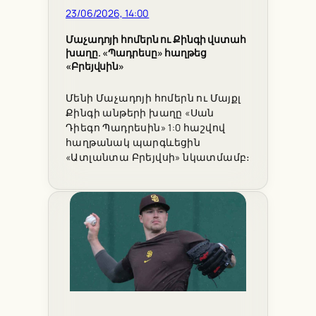
23/06/2026, 14:00
Մաչադոյի հոմերն ու Քինգի վստահ
խաղը. «Պադրեսը» հաղթեց
«Բրեյվսին»
Մենի Մաչադոյի հոմերն ու Մայքլ
Քինգի անթերի խաղը «Սան
Դիեգո Պադրեսին» 1:0 հաշվով
հաղթանակ պարգևեցին
«Ատլանտա Բրեյվսի» նկատմամբ։