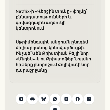
Netflix-ի «Վերջին տունը» ֆիլմը՝
քննադատությունների և
գովազդային աղմուկի
կենտրոնում
Սթրիմինգային անցումն ընդդեմ
միլիարդանոց կինովարձույթի.
Ինչպե՞ս են Քրիստիան Բեյլի նոր
«Մեդեն»-ն ու Քրիստոֆեր Նոլանի
հիթերը բնորոշում Հոլիվուդի նոր
դարաշրջանը