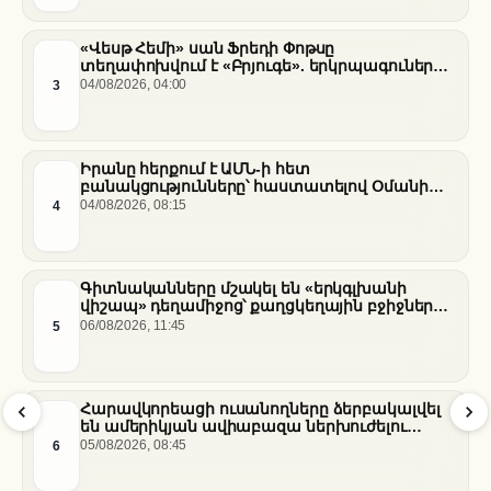
«Վեսթ Հեմի» սան Ֆրեդի Փոթսը
տեղափոխվում է «Բրյուգե». երկրպագուների
դժգոհությունը և ակումբի ռազմավարությունը
3
04/08/2026, 04:00
Իրանը հերքում է ԱՄՆ-ի հետ
բանակցությունները՝ հաստատելով Օմանի
միջնորդությամբ քննարկումները Հորմուզի
4
04/08/2026, 08:15
նեղուցի վերաբերյալ
Գիտնականները մշակել են «երկգլխանի
վիշապ» դեղամիջոց՝ քաղցկեղային բջիջները
սովամահ անելու համար
5
06/08/2026, 11:45
Հարավկորեացի ուսանողները ձերբակալվել
են ամերիկյան ավիաբազա ներխուժելու
համար
6
05/08/2026, 08:45