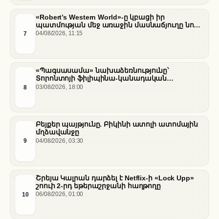
«Robert’s Western World»-ը կբացի իր
պատմության մեջ առաջին մասնաճյուղը նոր
«Nissan Stadium» մարզադաշտում
7
04/08/2026, 11:15
«Պագսասամա» նախաձեռնությունը՝
Տորոնտոյի ֆիլիպինա-կանադական
արվեստագետների համար
8
03/08/2026, 18:00
Բեյքեր պայթյունը. Բիկինի ատոլի ատոմային
մղձավանջը
9
04/08/2026, 03:30
Շրեյա Կալրան դարձել է Netflix-ի «Lock Upp»
շոուի 2-րդ եթերաշրջանի հաղթողը
10
06/08/2026, 01:00