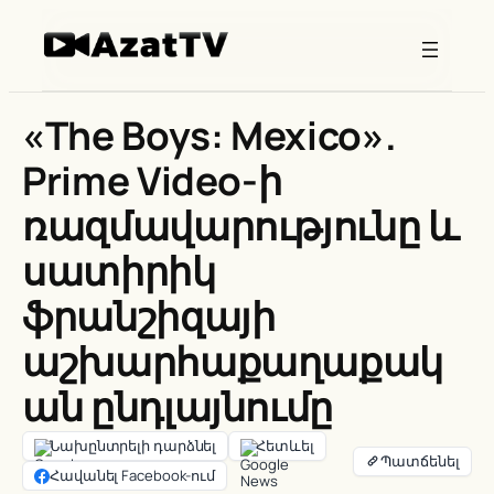
Skip
to
content
«The Boys: Mexico».
Prime Video-ի
ռազմավարությունը և
սատիրիկ
ֆրանշիզայի
աշխարհաքաղաքակ
ան ընդլայնումը
Նախընտրելի դարձնել
Հետևել
Հավանել Facebook-ում