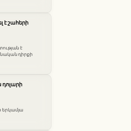
 է շահերի
ության է
տոնական դիրքի
ն դոլարի
րի երկամյա