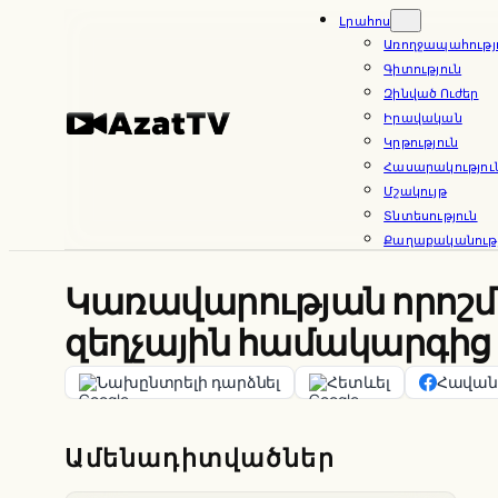
Skip
Լրահոս
Առողջապահությ
to
Գիտություն
content
Զինված Ուժեր
Իրավական
Կրթություն
Հասարակությու
Մշակույթ
Տնտեսություն
Քաղաքականությ
Կառավարության որոշմա
զեղչային համակարգից
Նախընտրելի դարձնել
Հետևել
Հավանե
Ամենադիտվածներ