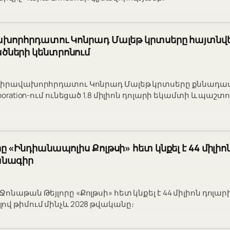
ախորհրդատու Կոնրադ Մալեթ կրտսերը հայտնվել
ների կենտրոնում
ր իրավախորհրդատու Կոնրադ Մալեթ կրտսերը քննադատ
rporation-ում ունեցած 1.8 միլիոն դոլարի եկամտի և պաշ
 «Ինդիանապոլիս Քոլթսի» հետ կնքել է 44 միլիո
անագիր
ոնաթան Թեյլորը «Քոլթսի» հետ կնքել է 44 միլիոն դոլա
ով թիմում մինչև 2028 թվականը։