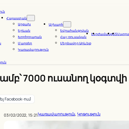
ուն
Հայաստան
Արցախ
Աշխարհ
Երևան
Եվրահանգրվան
Էկո
Ժամանց
ՏՏ
Սպոր
Խորհրդարան
Հայ-ռուսական
ն
Մարզեր
Մերձավոր Արևելք
Կառավարություն
ուն
մբ՝ 7000 ուսանող կօգտվի
լ Facebook-ում
Կառավարություն
, 
Կրթություն
03/02/2022, 15:21