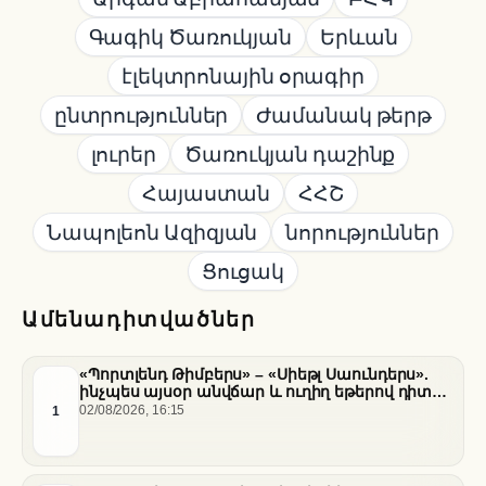
Գագիկ Ծառուկյան
Երևան
էլեկտրոնային օրագիր
ընտրություններ
Ժամանակ թերթ
լուրեր
Ծառուկյան դաշինք
Հայաստան
ՀՀՇ
Նապոլեոն Ազիզյան
նորություններ
Ցուցակ
Ամենադիտվածներ
«Պորտլենդ Թիմբերս» – «Սիեթլ Սաունդերս».
ինչպես այսօր անվճար և ուղիղ եթերով դիտել
հանդիպումը
1
02/08/2026, 16:15