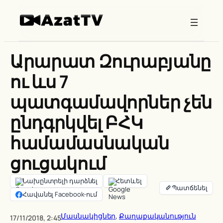
Skip
to
content
Արարատ Զուրաբյանը
ու ևս 7
պատգամավորներ չեն
ընդգրկվել ԲՀԿ
համամասնական
ցուցակում
Նախընտրելի դարձնել
Հետևել
Հավանել Facebook-ում
Մասնակիցներ
, 
Քաղաքականություն
17/11/2018, 2:45