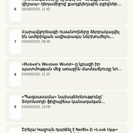
վիշապ» դեղամիջոց՝ քաղցկեղային բջիջները
սովամահ անելու համար
6
06/08/2026, 11:45
Հարավկորեացի ուսանողները ձերբակալվել
են ամերիկյան ավիաբազա ներխուժելու
համար
7
05/08/2026, 08:45
«Robert’s Western World»-ը կբացի իր
պատմության մեջ առաջին մասնաճյուղը նոր
«Nissan Stadium» մարզադաշտում
8
04/08/2026, 11:15
«Պագսասամա» նախաձեռնությունը՝
Տորոնտոյի ֆիլիպինա-կանադական
արվեստագետների համար
9
03/08/2026, 18:00
Շրեյա Կալրան դարձել է Netflix-ի «Lock Upp»