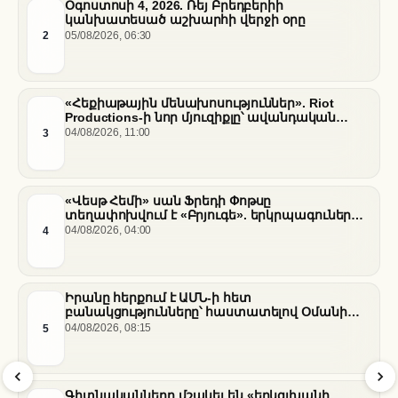
Օգոստոսի 4, 2026. Ռեյ Բրեդբերիի
կանխատեսած աշխարհի վերջի օրը
2
05/08/2026, 06:30
«Հեքիաթային մենախոսություններ». Riot
Productions-ի նոր մյուզիքլը՝ ավանդական
պատմությունների նոր վերաիմաստավորում
3
04/08/2026, 11:00
«Վեսթ Հեմի» սան Ֆրեդի Փոթսը
տեղափոխվում է «Բրյուգե». երկրպագուների
դժգոհությունը և ակումբի ռազմավարությունը
4
04/08/2026, 04:00
Իրանը հերքում է ԱՄՆ-ի հետ
բանակցությունները՝ հաստատելով Օմանի
միջնորդությամբ քննարկումները Հորմուզի
5
04/08/2026, 08:15
նեղուցի վերաբերյալ
Գիտնականները մշակել են «երկգլխանի