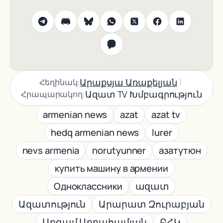
|
Արաքսյա Առաքելյան
Հեղինակ:
Ազատ TV Խմբագրություն
Հրապարակող:
armenian news
azat
azat tv
hedq armenian news
lurer
nevs armenia
norutyunner
азатутюн
купить машину в армении
Одноклассники
ազատ
Ազատություն
Արարատ Զուրաբյան
Արգամ Աբրահամյան
ԲՀԿ