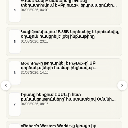
«Վեսթ Հեմի» սան Ֆրեդի Փոթսը
տեղափոխվում է «Բրյուգե». երկրպագուների
դժգոհությունը և ակումբի ռազմավարությունը
4
04/08/2026, 04:00
Կալիֆոռնիայում F-35B կործանիչ է կործանվել,
օդաչուն հասցրել է լքել ինքնաթիռը
5
01/08/2026, 23:15
MoonPay-ը թողարկել է PayBox-ը՝ ԱԲ
գործակալների համար ինքնավար
ֆինանսական գործարքներ ապահովելու
6
31/07/2026, 14:15
նպատակով
Իրանը հերքում է ԱՄՆ-ի հետ
բանակցությունները՝ հաստատելով Օմանի
միջնորդությամբ քննարկումները Հորմուզի
7
04/08/2026, 08:15
նեղուցի վերաբերյալ
«Robert’s Western World»-ը կբացի իր