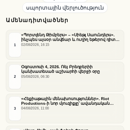
սպորտային վերլուծություն
Ամենադիտվածներ
«Պորտլենդ Թիմբերս» – «Սիեթլ Սաունդերս».
ինչպես այսօր անվճար և ուղիղ եթերով դիտել
հանդիպումը
1
02/08/2026, 16:15
Օգոստոսի 4, 2026. Ռեյ Բրեդբերիի
կանխատեսած աշխարհի վերջի օրը
2
05/08/2026, 06:30
«Հեքիաթային մենախոսություններ». Riot
Productions-ի նոր մյուզիքլը՝ ավանդական
պատմությունների նոր վերաիմաստավորում
3
04/08/2026, 11:00