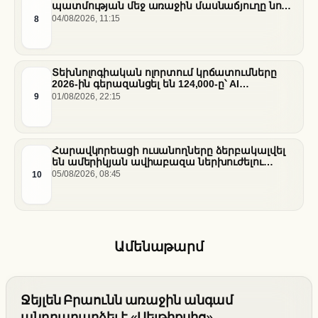
պատմության մեջ առաջին մասնաճյուղը նոր
«Nissan Stadium» մարզադաշտում
8
04/08/2026, 11:15
Տեխնոլոգիական ոլորտում կրճատումները
2026-ին գերազանցել են 124,000-ը՝ AI
ենթակառուցվածքների վերաբաշխման ֆոնին
9
01/08/2026, 22:15
Հարավկորեացի ուսանողները ձերբակալվել
են ամերիկյան ավիաբազա ներխուժելու
համար
10
05/08/2026, 08:45
Ամենաթարմ
Ջեյլեն Բրաունն առաջին անգամ
անդրադարձել է «Սելթիքսից»