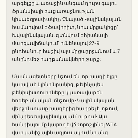
արգելքը և առաջին անգամ դուրս գալու
Ֆրանսիայի բաց առաջնության
կիսաեզրափակիչ։ Չնայած Կալինսկայան
համարվում է ֆավորիտ, նրա մրցակիցը՝
Խվալինսկայան, գտնվում է հիանալի
մարզավիճակում՝ ունենալով 27-9
ընդհանուր հաշիվ այս մրցաշրջանում և 7
անընդմեջ հաղթանակների շարք:
Մասնագետները նշում են, որ խաղի ելքը
կախված կլինի նրանից, թե ինչպես
թենիսիստուհիները կկառավարեն
հոգեբանական ճնշումը։ Կալինսկայան
վերջին տասը խաղերից հաղթել է յոթում,
մինչդեռ Խվալինսկայան՝ ութում։ Այս
հանդիպումը կարող է վճռորոշ լինել WTA
վարկանիշային աղյուսակում նրանց