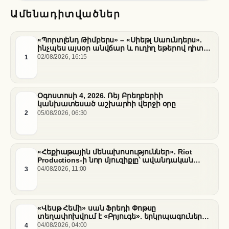
Ամենադիտվածներ
«Պորտլենդ Թիմբերս» – «Սիեթլ Սաունդերս».
ինչպես այսօր անվճար և ուղիղ եթերով դիտել
հանդիպումը
1
02/08/2026, 16:15
Օգոստոսի 4, 2026. Ռեյ Բրեդբերիի
կանխատեսած աշխարհի վերջի օրը
2
05/08/2026, 06:30
«Հեքիաթային մենախոսություններ». Riot
Productions-ի նոր մյուզիքլը՝ ավանդական
պատմությունների նոր վերաիմաստավորում
3
04/08/2026, 11:00
«Վեսթ Հեմի» սան Ֆրեդի Փոթսը
տեղափոխվում է «Բրյուգե». երկրպագուների
դժգոհությունը և ակումբի ռազմավարությունը
4
04/08/2026, 04:00