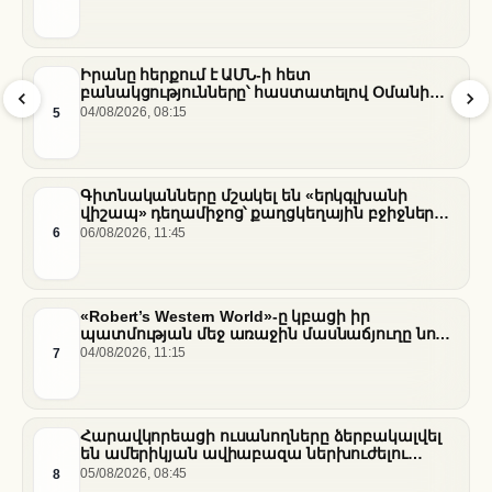
Իրանը հերքում է ԱՄՆ-ի հետ
բանակցությունները՝ հաստատելով Օմանի
միջնորդությամբ քննարկումները Հորմուզի
5
04/08/2026, 08:15
նեղուցի վերաբերյալ
Գիտնականները մշակել են «երկգլխանի
վիշապ» դեղամիջոց՝ քաղցկեղային բջիջները
սովամահ անելու համար
6
06/08/2026, 11:45
«Robert’s Western World»-ը կբացի իր
պատմության մեջ առաջին մասնաճյուղը նոր
«Nissan Stadium» մարզադաշտում
7
04/08/2026, 11:15
Հարավկորեացի ուսանողները ձերբակալվել
են ամերիկյան ավիաբազա ներխուժելու
համար
8
05/08/2026, 08:45