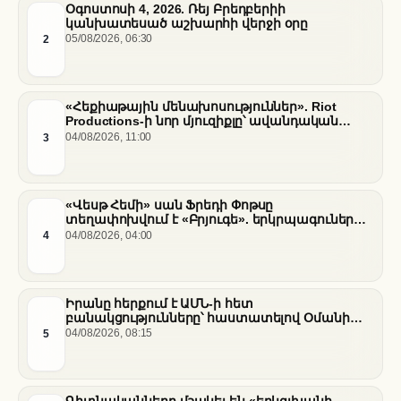
Օգոստոսի 4, 2026. Ռեյ Բրեդբերիի
կանխատեսած աշխարհի վերջի օրը
2
05/08/2026, 06:30
«Հեքիաթային մենախոսություններ». Riot
Productions-ի նոր մյուզիքլը՝ ավանդական
պատմությունների նոր վերաիմաստավորում
3
04/08/2026, 11:00
«Վեսթ Հեմի» սան Ֆրեդի Փոթսը
տեղափոխվում է «Բրյուգե». երկրպագուների
դժգոհությունը և ակումբի ռազմավարությունը
4
04/08/2026, 04:00
Իրանը հերքում է ԱՄՆ-ի հետ
բանակցությունները՝ հաստատելով Օմանի
միջնորդությամբ քննարկումները Հորմուզի
5
04/08/2026, 08:15
նեղուցի վերաբերյալ