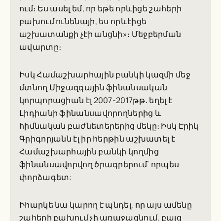
ում։ Ես ասել եմ, որ եթե որևիցե շահերի
բախում ունենայի, ես որևէիցե
աշխատանքի չէի անցնի»։ Մեջբերման
ավարտը։
Իսկ Համաշխարհային բանկի կազմի մեջ
մտնող Միջազգային ֆինանսական
կորպորացիան էլ 2007-2017թթ․ եղել է
Լիդիանի ֆինանսավորողներից և
հիմնական բաժնետերերից մեկը։ Իսկ Էրիկ
Գրիգորյանն էլ իր հերթին աշխատել է
Համաշխարհային բանկի կողմից
ֆինանսավորվող ծրագրերում՝ որպես
փորձագետ:
Իհարկե նա կարող է պնդել, որ այս ամենը
շահերի բախում չի առաջացնում, բայց