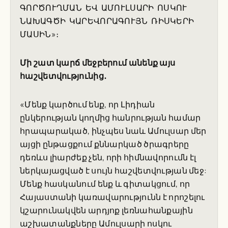
ԳՈՐԾՈՒՂՄԱՆ ԵՎ ԱՄՈՒԼՍԱՐԻ ՈՍԿՈՒ
ՆԱԽԱԳԾԻ ԿԱՐԵՎՈՐԱԳՈՒՅՆ ՌԻՍԿԵՐԻ
ՄԱՍԻՆ»։
Մի շատ կարճ մեջբերում անենք այս
հաշվետվությունից․
«Մենք կարծում ենք, որ Լիդիան
ընկերության կողմից հանրության համար
հրապարակած, ինչպես նաև Ամուլսար մեր
այցի ընթացքում քննարկած ծրագրերը
դեռևս լիարժեք չեն, որի հիմնավորումն էլ
ներկայացված է սույն հաշվետվության մեջ:
Մենք հասկանում ենք և գիտակցում, որ
Հայաստանի կառավարությունն է որոշելու
կշարունակվեն արդյոք լեռնահանքային
աշխատանքները Ամուլսարի ոսկու