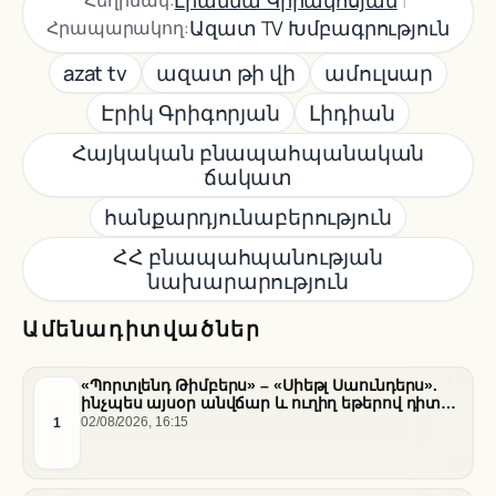
Լիաննա Կիրակոսյան
Հեղինակ:
Ազատ TV Խմբագրություն
Հրապարակող:
azat tv
ազատ թի վի
ամուլսար
Էրիկ Գրիգորյան
Լիդիան
Հայկական բնապահպանական
ճակատ
հանքարդյունաբերություն
ՀՀ բնապահպանության
նախարարություն
Ամենադիտվածներ
«Պորտլենդ Թիմբերս» – «Սիեթլ Սաունդերս».
ինչպես այսօր անվճար և ուղիղ եթերով դիտել
հանդիպումը
1
02/08/2026, 16:15