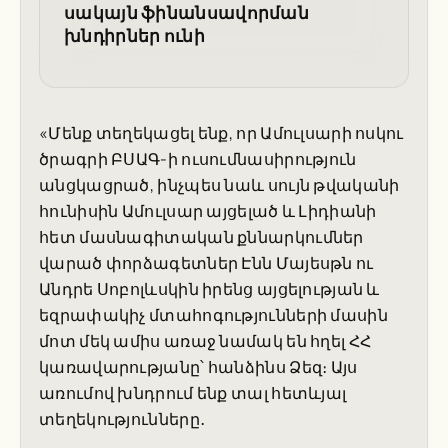
սակայն ֆինանսավորման
խնդիրներ ունի
«Մենք տեղեկացել ենք, որ Ամուլսարի ոսկու
ծրագրի ԲՍԱԳ-ի ուսումնասիրություն
անցկացրած, ինչպես նաև սույն թվականի
հունիսին Ամուլսար այցելած և Լիդիանի
հետ մասնագիտական քննարկումներ
վարած փորձագետներ Էնն Մայեսթն ու
Անդրե Սոբոլևսկին իրենց այցելության և
եզրափակիչ մտահոգությունների մասին
մոտ մեկ ամիս առաջ նամակ են հղել ՀՀ
կառավարությանը՝ հանձինս Ձեզ։ Այս
առումով խնդրում ենք տալ հետևյալ
տեղեկությունները․