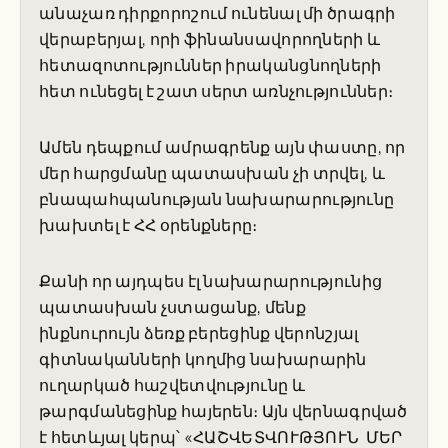
անաչառ դիրքորոշում ունենալ մի ծրագրի
վերաբերյալ, որի ֆինանսավորողների և
հետազոտություններ իրականցնողների
հետ ունեցել է շատ սերտ առնչություններ։
Ամեն դեպքում ամրագրենք այն փաստը, որ
մեր հարցմանը պատասխան չի տրվել, և
բնապահպանության նախարարությունը
խախտել է ՀՀ օրենքները։
Քանի որ այդպես էլ նախարարությունից
պատասխան չստացանք, մենք
ինքնուրույն ձեռք բերեցինք վերոնշյալ
գիտնականների կողմից նախարարին
ուղարկած հաշվետվությունը և
թարգմանեցինք հայերեն։ Այն վերնագրված
է հետևյալ կերպ՝ «ՀԱՇՎԵՏՎՈՒԹՅՈՒՆ ՄԵՐ