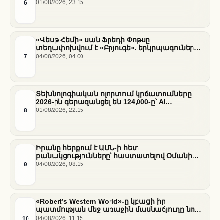
6
01/08/2026, 23:15
«Վեսթ Հեմի» սան Ֆրեդի Փոթսը
տեղափոխվում է «Բրյուգե». երկրպագուների
դժգոհությունը և ակումբի ռազմավարությունը
7
04/08/2026, 04:00
Տեխնոլոգիական ոլորտում կրճատումները
2026-ին գերազանցել են 124,000-ը՝ AI
ենթակառուցվածքների վերաբաշխման ֆոնին
8
01/08/2026, 22:15
Իրանը հերքում է ԱՄՆ-ի հետ
բանակցությունները՝ հաստատելով Օմանի
միջնորդությամբ քննարկումները Հորմուզի
9
04/08/2026, 08:15
նեղուցի վերաբերյալ
«Robert’s Western World»-ը կբացի իր
պատմության մեջ առաջին մասնաճյուղը նոր
«Nissan Stadium» մարզադաշտում
10
04/08/2026, 11:15