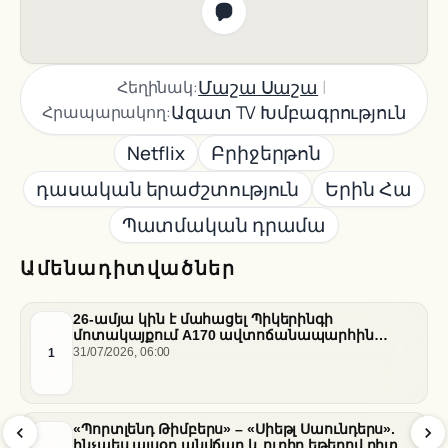
|
Մաշա Սաշա
Հեղինակ:
Ազատ TV Խմբագրություն
Հրապարակող:
Netflix
Բրիջերթոն
դասական երաժշտություն
Երին Հա
Պատմական դրամա
Ամենադիտվածներ
26-ամյա կին է մահացել Պիկերինգի
մոտակայքում A170 ավտոճանապարհին
տեղի ունեցած վթարի հետևանքով
1
31/07/2026, 06:00
«Պորտլենդ Թիմբերս» – «Սիեթլ Սաունդերս».
ինչպես այսօր անվճար և ուղիղ եթերով դիտել