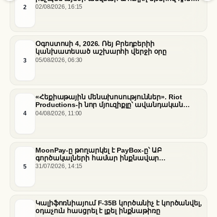
հանդիպումը
2
02/08/2026, 16:15
Օգոստոսի 4, 2026. Ռեյ Բրեդբերիի
կանխատեսած աշխարհի վերջի օրը
3
05/08/2026, 06:30
«Հեքիաթային մենախոսություններ». Riot
Productions-ի նոր մյուզիքլը՝ ավանդական
պատմությունների նոր վերաիմաստավորում
4
04/08/2026, 11:00
MoonPay-ը թողարկել է PayBox-ը՝ ԱԲ
գործակալների համար ինքնավար
ֆինանսական գործարքներ ապահովելու
5
31/07/2026, 14:15
նպատակով
Կալիֆոռնիայում F-35B կործանիչ է կործանվել,
օդաչուն հասցրել է լքել ինքնաթիռը