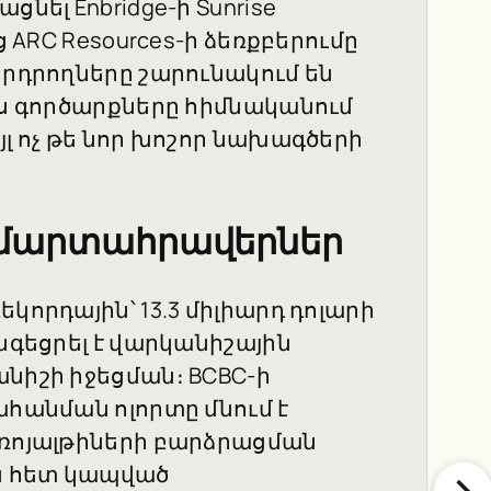
նել Enbridge-ի Sunrise
ց ARC Resources-ի ձեռքբերումը
երդրողները շարունակում են
յս գործարքները հիմնականում
յլ ոչ թե նոր խոշոր նախագծերի
 մարտահրավերներ
կորդային՝ 13.3 միլիարդ դոլարի
նգեցրել է վարկանիշային
նիշի իջեցման։ BCBC-ի
ահանման ոլորտը մնում է
 ռոյալթիների բարձրացման
ան հետ կապված