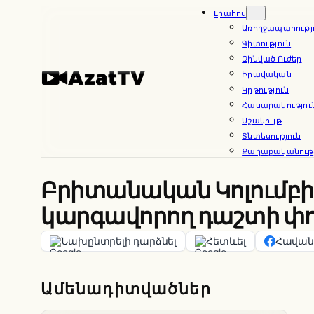
Skip
Լրահոս
Առողջապահությ
to
Գիտություն
content
Զինված Ուժեր
Իրավական
Կրթություն
Հասարակությու
Մշակույթ
Տնտեսություն
Քաղաքականությ
Բրիտանական Կոլումբի
կարգավորող դաշտի փո
Նախընտրելի դարձնել
Հետևել
Հավանե
Ամենադիտվածներ