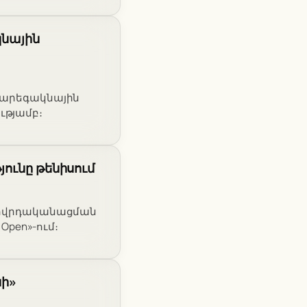
կնային
ի արեգակնային
ւթյամբ։
յունը թենիսում
ողովրդականացման
Open»-ում։
սի»