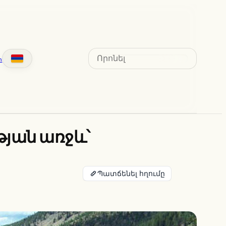
Search
տ
յան առջև՝
Պատճենել հղումը