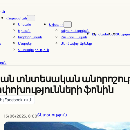
ուն
Հայաստան
Արցախ
Աշխարհ
Երևան
Եվրահանգրվան
Էկո
Ժամանց
ՏՏ
Սպոր
Խորհրդարան
Հայ-ռուսական
ն
Մարզեր
Մերձավոր Արևելք
Կառավարություն
ուն
ան տնտեսական անորոշութ
փոխությունների ֆոնին
լ Facebook-ում
Տնտեսություն
15/06/2026, 8:00