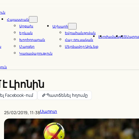
ուն
Հայաստան
Արցախ
Աշխարհ
Երևան
Եվրահանգրվան
Էկո
Ժամանց
ՏՏ
Սպոր
Խորհրդարան
Հայ-ռուսական
ն
Մարզեր
Մերձավոր Արևելք
Կառավարություն
ուն
է Լիոնին
լ Facebook-ում
Պատճենել հղումը
Սպորտ
25/02/2019, 11:38