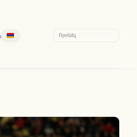
Search
տ