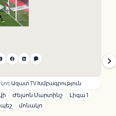
Ազատ TV Խմբագրություն
կող:
վի
Ժելսոն Մարտինշ
Լիգա 1
ոպեշ
մոնակո