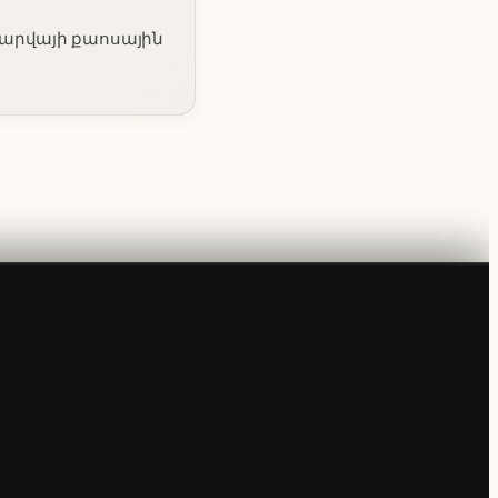
վ Ֆարվայի քաոսային