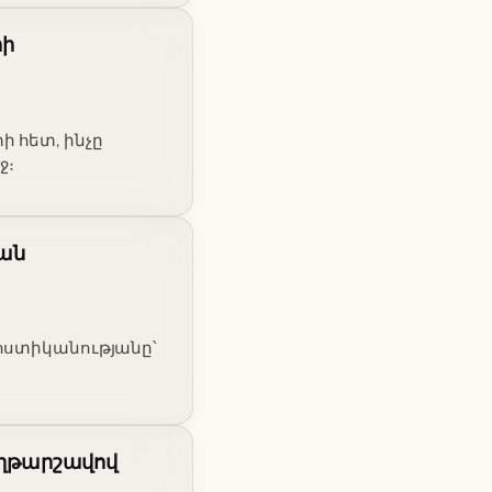
րի
 հետ, ինչը
ջ։
քան
 ոստիկանությանը՝
հաղթարշավով