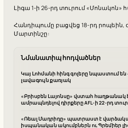
Լիգա 1-ի 26-րդ տուրում «Մոնակոն» հ
Հանդիպումը բացվեց 18-րդ րոպեին, գ
Մարտինշը:
Նմանատիպ հոդվածներ
Կայ Լոհմանի հինգ գոլերը նպաստում են 
լավագույն քառյակ
«Բրիսբեն Լայոնսը» վստահ հաղթանակ է
ամրապնդելով դիրքերը AFL-ի 22-րդ տուր
«Ռեալ Մադրիդը» պատրաստ է վարձակալ
իսպանական ակումբներն ու Պրեմիեր լի