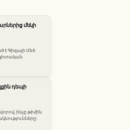
արներից մեկի
 է Գիզայի Մեծ
ագիտական
լքին դեպի
ավորով, ինչը թիմին
ակնությունները: