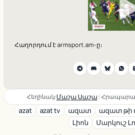
Հաղորդում է armsport.am-ը։
|
Մաշա Սաշա
Հեղինակ:
Հրապարա
azat
azat tv
ազատ
ազատ թի 
Լիոն
Մարկուշ Լ