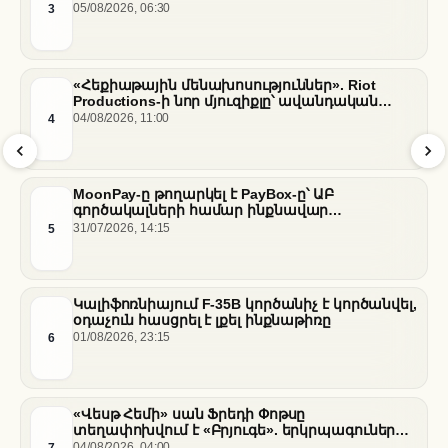
3
05/08/2026, 06:30
«Հեքիաթային մենախոսություններ». Riot
Productions-ի նոր մյուզիքլը՝ ավանդական
պատմությունների նոր վերաիմաստավորում
4
04/08/2026, 11:00
MoonPay-ը թողարկել է PayBox-ը՝ ԱԲ
գործակալների համար ինքնավար
ֆինանսական գործարքներ ապահովելու
5
31/07/2026, 14:15
նպատակով
Կալիֆոռնիայում F-35B կործանիչ է կործանվել,
օդաչուն հասցրել է լքել ինքնաթիռը
6
01/08/2026, 23:15
«Վեսթ Հեմի» սան Ֆրեդի Փոթսը
տեղափոխվում է «Բրյուգե». երկրպագուների
դժգոհությունը և ակումբի ռազմավարությունը
7
04/08/2026, 04:00