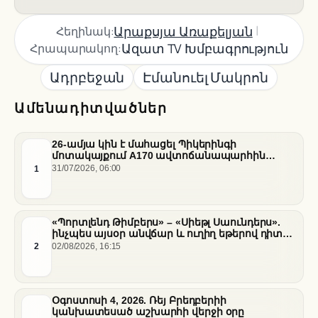
|
Արաքսյա Առաքելյան
Հեղինակ:
Ազատ TV Խմբագրություն
Հրապարակող:
Ադրբեջան
Էմանուել Մակրոն
Ամենադիտվածներ
26-ամյա կին է մահացել Պիկերինգի
մոտակայքում A170 ավտոճանապարհին
տեղի ունեցած վթարի հետևանքով
1
31/07/2026, 06:00
«Պորտլենդ Թիմբերս» – «Սիեթլ Սաունդերս».
ինչպես այսօր անվճար և ուղիղ եթերով դիտել
հանդիպումը
2
02/08/2026, 16:15
Օգոստոսի 4, 2026. Ռեյ Բրեդբերիի
կանխատեսած աշխարհի վերջի օրը