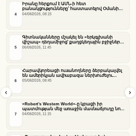
Իրանը հերքում է ԱՄՆ-ի հետ
բանակցությունները՝ հաստատելով Օմանի
միջնորդությամբ քննարկումները Հորմուզի
4
04/08/2026, 08:15
նեղուցի վերաբերյալ
Գիտնականները մշակել են «երկգլխանի
վիշապ» դեղամիջոց՝ քաղցկեղային բջիջները
սովամահ անելու համար
5
06/08/2026, 11:45
Հարավկորեացի ուսանողները ձերբակալվել
են ամերիկյան ավիաբազա ներխուժելու
համար
6
05/08/2026, 08:45
«Robert’s Western World»-ը կբացի իր
պատմության մեջ առաջին մասնաճյուղը նոր
«Nissan Stadium» մարզադաշտում
7
04/08/2026, 11:15