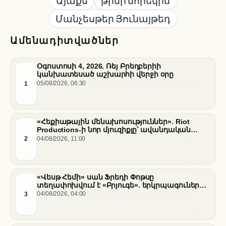
Այաքս
թիմի նորեկին
Մանչեսթեր Յունայթեդ
Ամենադիտվածներ
Օգոստոսի 4, 2026. Ռեյ Բրեդբերիի
կանխատեսած աշխարհի վերջի օրը
1
05/08/2026, 06:30
«Հեքիաթային մենախոսություններ». Riot
Productions-ի նոր մյուզիքլը՝ ավանդական
պատմությունների նոր վերաիմաստավորում
2
04/08/2026, 11:00
«Վեսթ Հեմի» սան Ֆրեդի Փոթսը
տեղափոխվում է «Բրյուգե». երկրպագուների
դժգոհությունը և ակումբի ռազմավարությունը
3
04/08/2026, 04:00