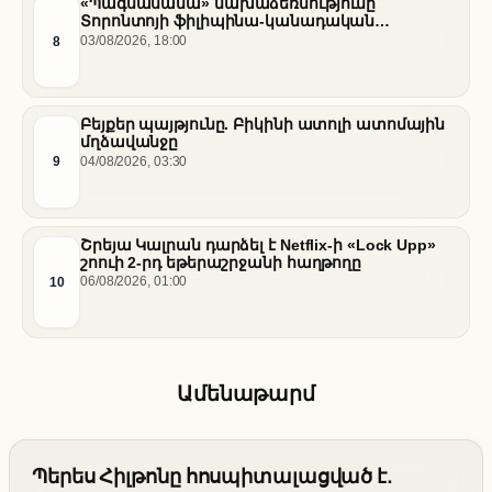
«Պագսասամա» նախաձեռնությունը՝
Տորոնտոյի ֆիլիպինա-կանադական
արվեստագետների համար
8
03/08/2026, 18:00
Բեյքեր պայթյունը. Բիկինի ատոլի ատոմային
մղձավանջը
9
04/08/2026, 03:30
Շրեյա Կալրան դարձել է Netflix-ի «Lock Upp»
շոուի 2-րդ եթերաշրջանի հաղթողը
10
06/08/2026, 01:00
Ամենաթարմ
Պերես Հիլթոնը հոսպիտալացված է.