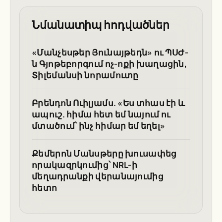
Նմանատիպ հոդվածներ
«Մանչեսթեր Յունայթեդն» ու ՊՍԺ-
ն Գյոթեբորգում ոչ-ոքի խաղացին,
Տիլեմանսի նորամուտը
Բրենդոն Ուիլյամս. «Ես տհաս էի և
ապուշ. հիմա հետ եմ նայում ու
մտածում՝ ինչ հիմար եմ եղել»
Քեմերոն Մանսթերը խուսափեց
որակազրկումից՝ NRL-ի
մեղադրանքի վերանայումից
հետո