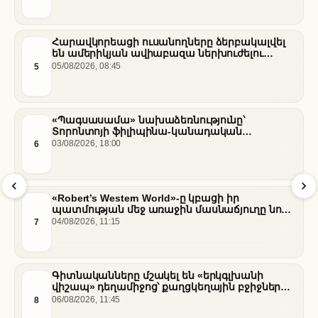
Հարավկորեացի ուսանողները ձերբակալվել
են ամերիկյան ավիաբազա ներխուժելու
համար
5
05/08/2026, 08:45
«Պագսասամա» նախաձեռնությունը՝
Տորոնտոյի ֆիլիպինա-կանադական
արվեստագետների համար
6
03/08/2026, 18:00
«Robert’s Western World»-ը կբացի իր
պատմության մեջ առաջին մասնաճյուղը նոր
«Nissan Stadium» մարզադաշտում
7
04/08/2026, 11:15
Գիտնականները մշակել են «երկգլխանի
վիշապ» դեղամիջոց՝ քաղցկեղային բջիջները
սովամահ անելու համար
8
06/08/2026, 11:45