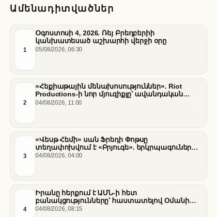
Ամենադիտվածներ
Օգոստոսի 4, 2026. Ռեյ Բրեդբերիի
կանխատեսած աշխարհի վերջի օրը
1
05/08/2026, 06:30
«Հեքիաթային մենախոսություններ». Riot
Productions-ի նոր մյուզիքլը՝ ավանդական
պատմությունների նոր վերաիմաստավորում
2
04/08/2026, 11:00
«Վեսթ Հեմի» սան Ֆրեդի Փոթսը
տեղափոխվում է «Բրյուգե». երկրպագուների
դժգոհությունը և ակումբի ռազմավարությունը
3
04/08/2026, 04:00
Իրանը հերքում է ԱՄՆ-ի հետ
բանակցությունները՝ հաստատելով Օմանի
միջնորդությամբ քննարկումները Հորմուզի
4
04/08/2026, 08:15
նեղուցի վերաբերյալ