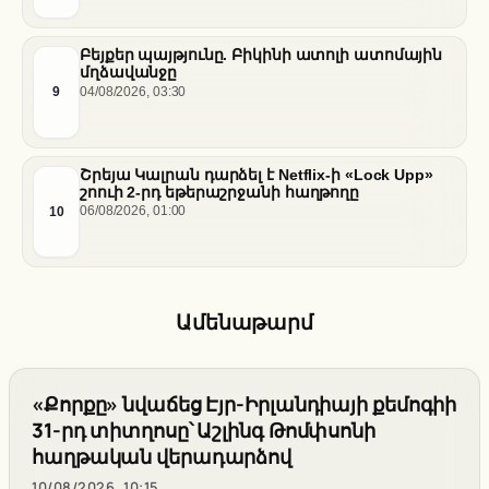
Բեյքեր պայթյունը. Բիկինի ատոլի ատոմային
մղձավանջը
9
04/08/2026, 03:30
Շրեյա Կալրան դարձել է Netflix-ի «Lock Upp»
շոուի 2-րդ եթերաշրջանի հաղթողը
10
06/08/2026, 01:00
Ամենաթարմ
«Քորքը» նվաճեց Էյր-Իրլանդիայի քեմոգիի
31-րդ տիտղոսը՝ Աշլինգ Թոմփսոնի
հաղթական վերադարձով
10/08/2026, 10:15