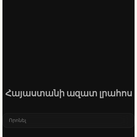
Հայաստանի ազատ լրահոս
S
e
a
r