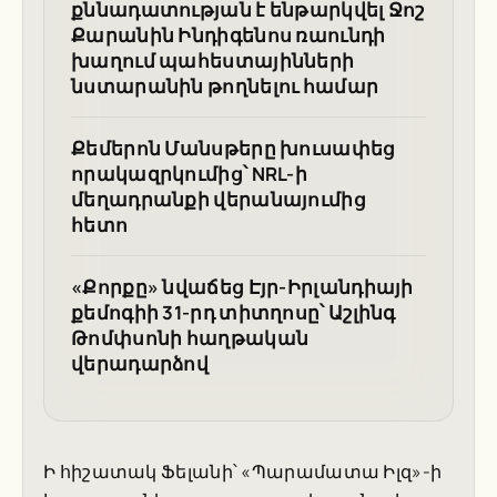
քննադատության է ենթարկվել Ջոշ
Քարանին Ինդիգենոս ռաունդի
խաղում պահեստայինների
նստարանին թողնելու համար
Քեմերոն Մանսթերը խուսափեց
որակազրկումից՝ NRL-ի
մեղադրանքի վերանայումից
հետո
«Քորքը» նվաճեց Էյր-Իրլանդիայի
քեմոգիի 31-րդ տիտղոսը՝ Աշլինգ
Թոմփսոնի հաղթական
վերադարձով
Ի հիշատակ Ֆելանի՝ «Պարամատա Իլզ»-ի