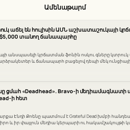
Ամենաթարմ
րուկ աճել են հուլիսին ԱՄՆ աշխատաշուկայի կր
ի $5,000 տանող ճանապարհը
ի անսպասելի կրճատման ֆոնին ոսկու գները կտրուկ ա
արձրակետեր և ճանապարհ բացելով դեպի մեկ ունցիայի 
ոենը ցմահ «Deadhead». Bravo-ի մեդիամագնատի
Dead-ի հետ
արքա Էնդի Քոենը պատմում է Grateful Dead խմբի հանդե
րո և իր փայլուն մեդիա կերպարի ու հակամշակույթի 