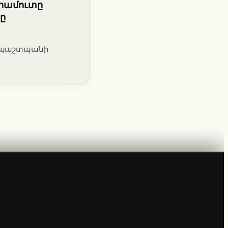
որամուտը
ը
դ պաշտպանի