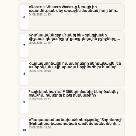
«Robert’s Western World»-ը կբացի իր
պատմության մեջ առաջին մասնաճյուղը նոր
«Nissan Stadium» մարզադաշտում
04/08/2026, 11:15
6
Գիտնականները մշակել են «երկգլխանի
վիշապ» դեղամիջոց՝ քաղցկեղային բջիջները
սովամահ անելու համար
06/08/2026, 11:45
7
Հարավկորեացի ուսանողները ձերբակալվել են
ամերիկյան ավիաբազա ներխուժելու համար
05/08/2026, 08:45
8
Կալիֆոռնիայում F-35B կործանիչ է կործանվել,
օդաչուն հասցրել է լքել ինքնաթիռը
01/08/2026, 23:15
9
«Պագսասամա» նախաձեռնությունը՝ Տորոնտոյի
ֆիլիպինա-կանադական արվեստագետների
համար
03/08/2026, 18:00
10