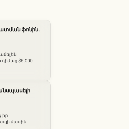
ճատման ֆոնին.
ճել են՝
դիմաց $5,000
 անսպասելի
պ իր
կապի մասին: