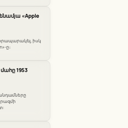
ենամյա «Apple
 հրապարակել, իսկ
n»-ը։
 մահը 1953
 անդամները
երազմի
տ: