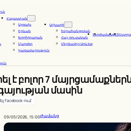
ուն
Հայաստան
Արցախ
Աշխարհ
Երևան
Եվրահանգրվան
Էկո
Ժամանց
ՏՏ
Սպոր
Խորհրդարան
Հայ-ռուսական
ն
Մարզեր
Մերձավոր Արևելք
Կառավարություն
ուն
լ է բոլոր 7 մայրցամաքներ
այության մասին
լ Facebook-ում
Ժամանց
09/05/2026, 15:00