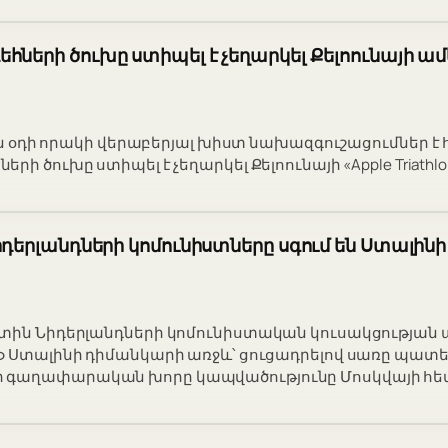
հների ծուխը ստիպել է չեղարկել Քելոունայի ամ
a-ն օդի որակի վերաբերյալ խիստ նախազգուշացումներ է
ի ծուխը ստիպել է չեղարկել Քելոունայի «Apple Triathlo
իդերլանդների կոմունիստները սգում են Ստալինի
րտին Նիդերլանդների կոմունիստական կուսակցության
ֆ Ստալինի դիմանկարի առջև՝ ցուցադրելով սառը պատ
գաղափարական խորը կապվածությունը Մոսկվայի հե