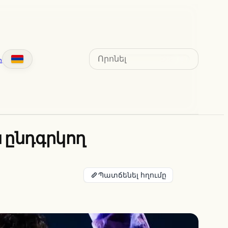
Search
տ
ն ընդգրկող
Պատճենել հղումը