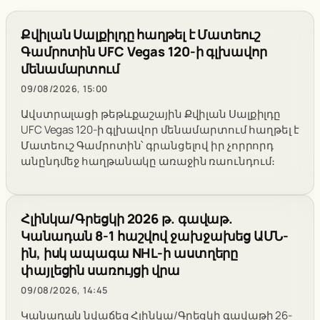
Քվիլան Սալքիլդը հաղթել է Մատեուշ
Գամրոտին UFC Vegas 120-ի գլխավոր
մենամարտում
09/08/2026, 15:00
Ավստրալացի թեթևքաշային Քվիլան Սալքիլդը
UFC Vegas 120-ի գլխավոր մենամարտում հաղթել է
Մատեուշ Գամրոտին՝ գրանցելով իր չորրորդ
անընդմեջ հաղթանակը առաջին ռաունդում։
Հլինկա/Գրեցկի 2026 թ. գավաթ.
Կանադան 8-1 հաշվով ջախջախեց ԱՄՆ-
ին, իսկ ապագա NHL-ի աստղերը
փայլեցին սառույցի վրա
09/08/2026, 14:45
Կանադան նվաճեց Հլինկա/Գրեցկի գավաթի 26-