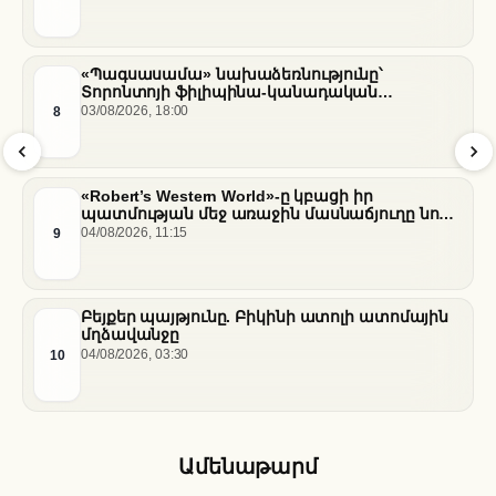
«Պագսասամա» նախաձեռնությունը՝
Տորոնտոյի ֆիլիպինա-կանադական
արվեստագետների համար
8
03/08/2026, 18:00
«Robert’s Western World»-ը կբացի իր
պատմության մեջ առաջին մասնաճյուղը նոր
«Nissan Stadium» մարզադաշտում
9
04/08/2026, 11:15
Բեյքեր պայթյունը. Բիկինի ատոլի ատոմային
մղձավանջը
10
04/08/2026, 03:30
Ամենաթարմ