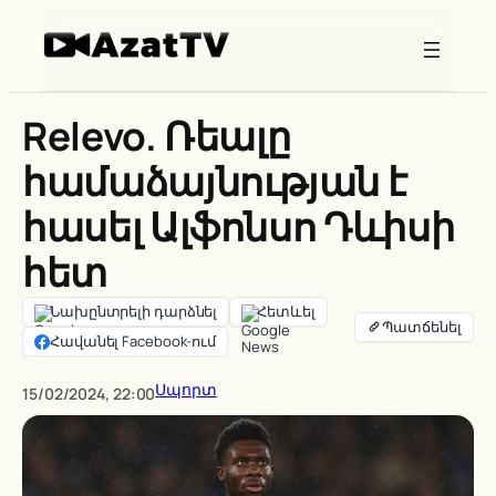
Skip
to
content
Relevo. Ռեալը
համաձայնության է
հասել Ալֆոնսո Դևիսի
հետ
Նախընտրելի դարձնել
Հետևել
Հավանել Facebook-ում
Սպորտ
15/02/2024, 22:00