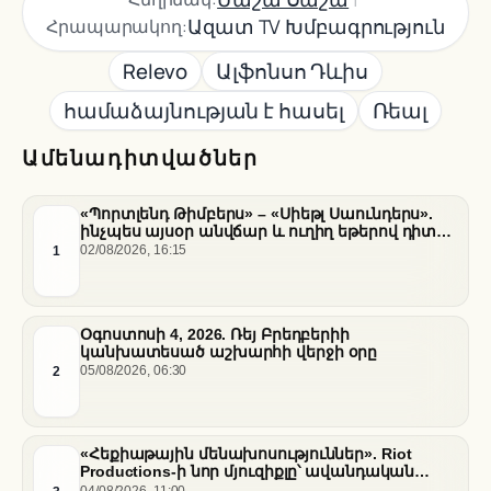
Ազատ TV Խմբագրություն
Հրապարակող:
Relevo
Ալֆոնսո Դևիս
համաձայնության է հասել
Ռեալ
Ամենադիտվածներ
«Պորտլենդ Թիմբերս» – «Սիեթլ Սաունդերս».
ինչպես այսօր անվճար և ուղիղ եթերով դիտել
հանդիպումը
1
02/08/2026, 16:15
Օգոստոսի 4, 2026. Ռեյ Բրեդբերիի
կանխատեսած աշխարհի վերջի օրը
2
05/08/2026, 06:30
«Հեքիաթային մենախոսություններ». Riot
Productions-ի նոր մյուզիքլը՝ ավանդական
պատմությունների նոր վերաիմաստավորում
04/08/2026, 11:00