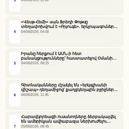
3
«Վեսթ Հեմի» սան Ֆրեդի Փոթսը
տեղափոխվում է «Բրյուգե». երկրպագուների
դժգոհությունը և ակումբի ռազմավարությունը
4
04/08/2026, 04:00
Իրանը հերքում է ԱՄՆ-ի հետ
բանակցությունները՝ հաստատելով Օմանի
միջնորդությամբ քննարկումները Հորմուզի
5
04/08/2026, 08:15
նեղուցի վերաբերյալ
Գիտնականները մշակել են «երկգլխանի
վիշապ» դեղամիջոց՝ քաղցկեղային բջիջները
սովամահ անելու համար
6
06/08/2026, 11:45
Հարավկորեացի ուսանողները ձերբակալվել
են ամերիկյան ավիաբազա ներխուժելու
համար
7
05/08/2026, 08:45