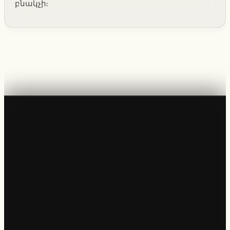
բնակչի։