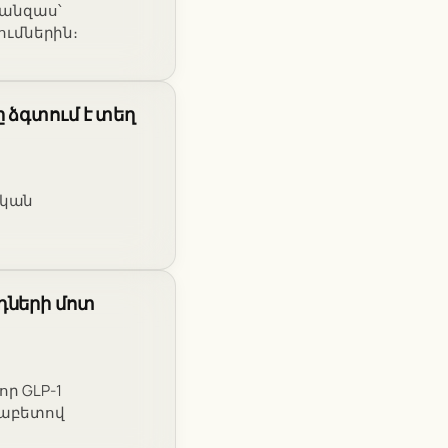
կանզաս՝
ւմներին։
 ձգտում է տեղ
ական
դների մոտ
որ GLP-1
իաբետով