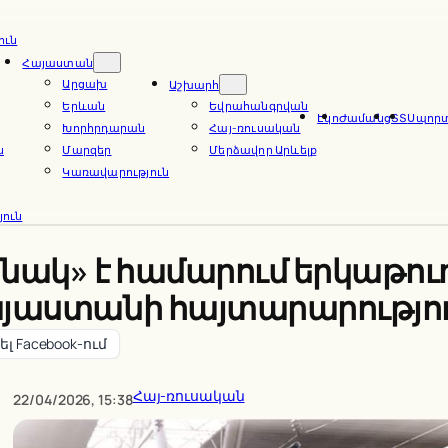
ուն
Հայաստան
Արցախ
Աշխարհ
Երևան
Եվրահանգրվան
Էկո
Ժամանց
ՏՏ
Սպոր
Խորհրդարան
Հայ-ռուսական
ն
Մարզեր
Մերձավոր Արևելք
Կառավարություն
ուն
ակ» է համարում երկաթուղ
այաստանի հայտարարությո
լ Facebook-ում
Հայ-ռուսական
22/04/2026, 15:38