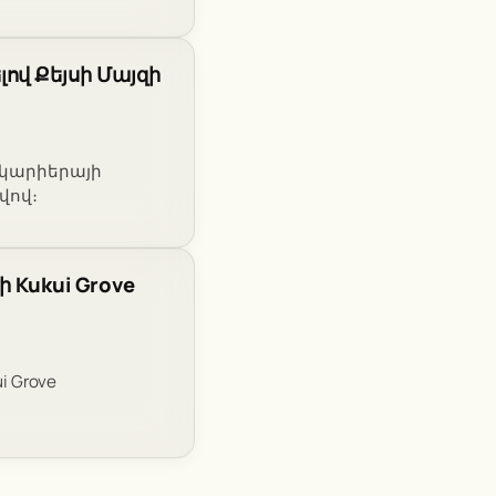
ով Քեյսի Մայզի
վ կարիերայի
վով։
 Kukui Grove
i Grove