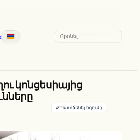
Search
տ
ու կոնցեսիայից
ւնները
Պատճենել հղումը