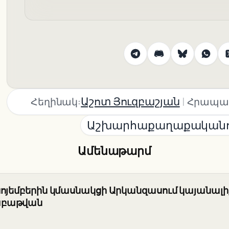
|
Աշոտ Յուզբաշյան
Հեղինակ:
Հրապա
Աշխարհաքաղաքականո
Ամենաթարմ
նոյեմբերին կմասնակցի Արկանզասում կայանալի
աբաթվան