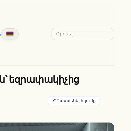
Search
տ
ան՝ եզրափակիչից
Պատճենել հղումը