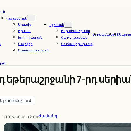
ուն
Հայաստան
Արցախ
Աշխարհ
Երևան
Եվրահանգրվան
Էկո
Ժամանց
ՏՏ
Սպոր
Խորհրդարան
Հայ-ռուսական
ն
Մարզեր
Մերձավոր Արևելք
Կառավարություն
ուն
րդ եթերաշրջանի 7-րդ սերի
լ Facebook-ում
Ժամանց
11/05/2026, 12:00