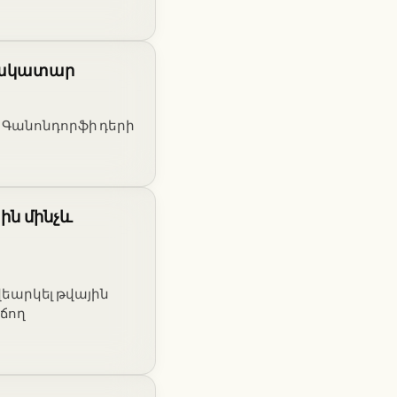
երակատար
է Գանոնդորֆի դերի
ին մինչև
եարկել թվային
ճող