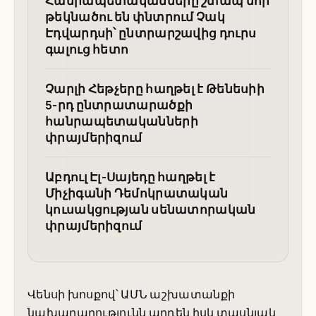
Հանրապետականները շտապ նոր
թեկնածու են փնտրում Չակ
Էդվարդսի՝ ընտրարշավից դուրս
գալուց հետո
Չարլի Հեթչերը հաղթել է Թենեսիի
5-րդ ընտրատարածքի
հանրապետականների
փրայմերիզում
Աբդուլ Էլ-Սայեդը հաղթել է
Միչիգանի Դեմոկրատական
կուսակցության սենատորական
փրայմերիզում
Վենսի խոսքով՝ ԱՄՆ աշխատանքի
նախարարությունն արդեն իսկ տասնյակ