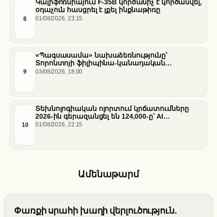
Կալիֆոռնիայում F-35B կործանիչ է կործանվել,
օդաչուն հասցրել է լքել ինքնաթիռը
8
01/08/2026, 23:15
«Պագսասամա» նախաձեռնությունը՝
Տորոնտոյի ֆիլիպինա-կանադական
արվեստագետների համար
9
03/08/2026, 18:00
Տեխնոլոգիական ոլորտում կրճատումները
2026-ին գերազանցել են 124,000-ը՝ AI
ենթակառուցվածքների վերաբաշխման ֆոնին
10
01/08/2026, 22:15
Ամենաթարմ
Փառքի սրահի խաղի վերլուծություն.