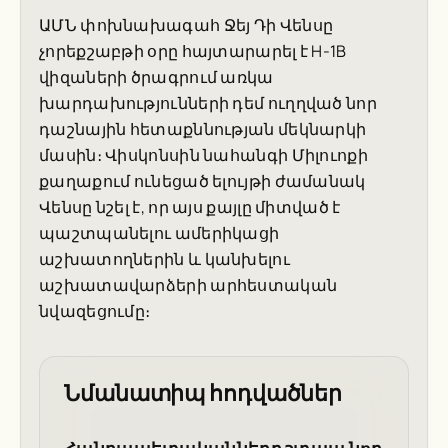
ԱՄՆ փոխնախագահ Ջեյ Դի Վենսը
չորեքշաբթի օրը հայտարարել է H-1B
վիզաների ծրագրում առկա
խարդախությունների դեմ ուղղված նոր
դաշնային հետաքննության մեկնարկի
մասին։ Վիսկոնսին նահանգի Միլուոքի
քաղաքում ունեցած ելույթի ժամանակ
Վենսը նշել է, որ այս քայլը միտված է
պաշտպանելու ամերիկացի
աշխատողներին և կանխելու
աշխատավարձերի արհեստական
նվազեցումը։
Նմանատիպ հոդվածներ