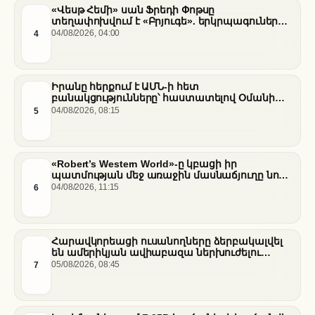
«Վեսթ Հեմի» սան Ֆրեդի Փոթսը
տեղափոխվում է «Բրյուգե». երկրպագուների
դժգոհությունը և ակումբի ռազմավարությունը
4
04/08/2026, 04:00
Իրանը հերքում է ԱՄՆ-ի հետ
բանակցությունները՝ հաստատելով Օմանի
միջնորդությամբ քննարկումները Հորմուզի
5
04/08/2026, 08:15
նեղուցի վերաբերյալ
«Robert’s Western World»-ը կբացի իր
պատմության մեջ առաջին մասնաճյուղը նոր
«Nissan Stadium» մարզադաշտում
6
04/08/2026, 11:15
Հարավկորեացի ուսանողները ձերբակալվել
են ամերիկյան ավիաբազա ներխուժելու
համար
7
05/08/2026, 08:45