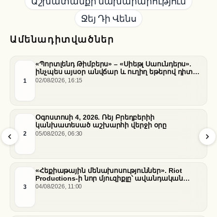
Աշխատանքի նախարարություն
Ջեյ Դի Վենս
Ամենադիտվածներ
«Պորտլենդ Թիմբերս» – «Սիեթլ Սաունդերս».
ինչպես այսօր անվճար և ուղիղ եթերով դիտել
հանդիպումը
1
02/08/2026, 16:15
Օգոստոսի 4, 2026. Ռեյ Բրեդբերիի
կանխատեսած աշխարհի վերջի օրը
2
05/08/2026, 06:30
«Հեքիաթային մենախոսություններ». Riot
Productions-ի նոր մյուզիքլը՝ ավանդական
պատմությունների նոր վերաիմաստավորում
3
04/08/2026, 11:00