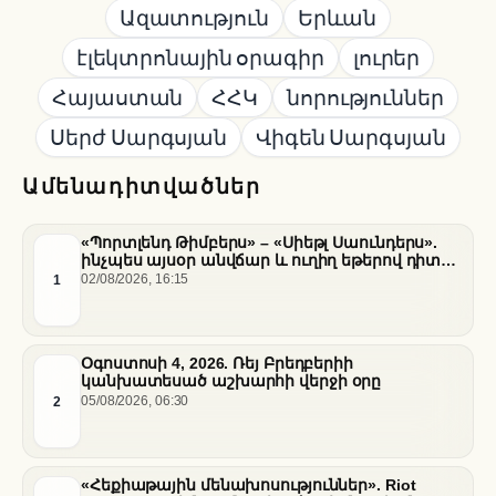
Ազատություն
Երևան
էլեկտրոնային օրագիր
լուրեր
Հայաստան
ՀՀԿ
նորություններ
Սերժ Սարգսյան
Վիգեն Սարգսյան
Ամենադիտվածներ
«Պորտլենդ Թիմբերս» – «Սիեթլ Սաունդերս».
ինչպես այսօր անվճար և ուղիղ եթերով դիտել
հանդիպումը
1
02/08/2026, 16:15
Օգոստոսի 4, 2026. Ռեյ Բրեդբերիի
կանխատեսած աշխարհի վերջի օրը
2
05/08/2026, 06:30
«Հեքիաթային մենախոսություններ». Riot