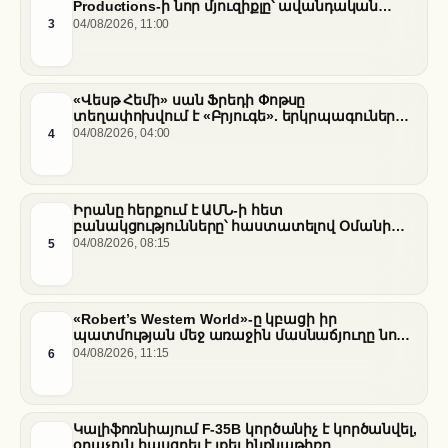
Productions-ի նոր մյուզիքլը՝ ավանդական
պատմությունների նոր վերաիմաստավորում
3
04/08/2026, 11:00
«Վեսթ Հեմի» սան Ֆրեդի Փոթսը
տեղափոխվում է «Բրյուգե». երկրպագուների
դժգոհությունը և ակումբի ռազմավարությունը
4
04/08/2026, 04:00
Իրանը հերքում է ԱՄՆ-ի հետ
բանակցությունները՝ հաստատելով Օմանի
միջնորդությամբ քննարկումները Հորմուզի
5
04/08/2026, 08:15
նեղուցի վերաբերյալ
«Robert’s Western World»-ը կբացի իր
պատմության մեջ առաջին մասնաճյուղը նոր
«Nissan Stadium» մարզադաշտում
6
04/08/2026, 11:15
Կալիֆոռնիայում F-35B կործանիչ է կործանվել,
օդաչուն հասցրել է լքել ինքնաթիռը