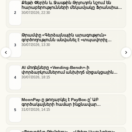
Քեթի Փերին և Ջասթին Թրյուդոն նշում են
հարաբերությունների մեկամյակը Ֆրանսիայի
հարավում
2
30/07/2026, 22:30
Թրամփը «Գերձայնային արագություն»
գործողությունն անվանել է «տպավորիչ
հաջողություն» Սենատում Ֆաուչիի լսումների
3
30/07/2026, 13:30
ֆոնին
AI մոդելները «Vending-Bench»-ի
փորձարկումներում անխիղճ մրցակցային
վարքագիծ են դրսևորել
4
30/07/2026, 18:15
MoonPay-ը թողարկել է PayBox-ը՝ ԱԲ
գործակալների համար ինքնավար
ֆինանսական գործարքներ ապահովելու
5
31/07/2026, 14:15
նպատակով
«Պորտլենդ Թիմբերս» – «Սիեթլ Սաունդերս».