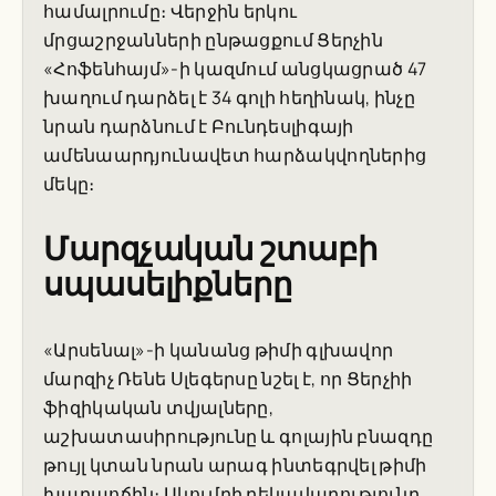
համալրումը։ Վերջին երկու
մրցաշրջանների ընթացքում Ցերչին
«Հոֆենհայմ»-ի կազմում անցկացրած 47
խաղում դարձել է 34 գոլի հեղինակ, ինչը
նրան դարձնում է Բունդեսլիգայի
ամենաարդյունավետ հարձակվողներից
մեկը։
Մարզչական շտաբի
սպասելիքները
«Արսենալ»-ի կանանց թիմի գլխավոր
մարզիչ Ռենե Սլեգերսը նշել է, որ Ցերչիի
ֆիզիկական տվյալները,
աշխատասիրությունը և գոլային բնազդը
թույլ կտան նրան արագ ինտեգրվել թիմի
խաղաոճին։ Ակումբի ղեկավարությունը