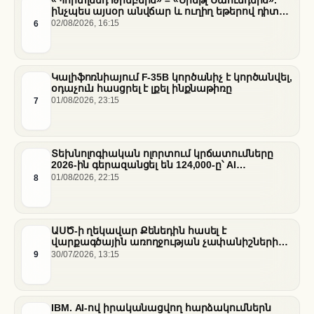
ինչպես այսօր անվճար և ուղիղ եթերով դիտել
հանդիպումը
6
02/08/2026, 16:15
Կալիֆոռնիայում F-35B կործանիչ է կործանվել,
օդաչուն հասցրել է լքել ինքնաթիռը
7
01/08/2026, 23:15
Տեխնոլոգիական ոլորտում կրճատումները
2026-ին գերազանցել են 124,000-ը՝ AI
ենթակառուցվածքների վերաբաշխման ֆոնին
8
01/08/2026, 22:15
ԱՍԾ-ի ղեկավար Քենեդին հասել է
վարքագծային առողջության չափանիշների
բարելավման շուրջ ազգային
9
30/07/2026, 13:15
համաձայնության
IBM. AI-ով իրականացվող հարձակումներն