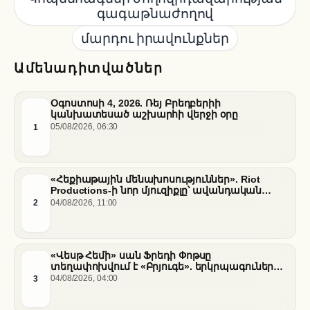
գագաթնաժողով
մարդու իրավունքներ
Ամենադիտվածներ
Օգոստոսի 4, 2026. Ռեյ Բրեդբերիի
կանխատեսած աշխարհի վերջի օրը
1
05/08/2026, 06:30
«Հեքիաթային մենախոսություններ». Riot
Productions-ի նոր մյուզիքլը՝ ավանդական
պատմությունների նոր վերաիմաստավորում
2
04/08/2026, 11:00
«Վեսթ Հեմի» սան Ֆրեդի Փոթսը
տեղափոխվում է «Բրյուգե». երկրպագուների
դժգոհությունը և ակումբի ռազմավարությունը
3
04/08/2026, 04:00