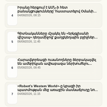
Իրանը հերքում է ԱՄՆ-ի հետ
բանակցությունները՝ հաստատելով Օմանի
միջնորդությամբ քննարկումները Հորմուզի
4
04/08/2026, 08:15
նեղուցի վերաբերյալ
Գիտնականները մշակել են «երկգլխանի
վիշապ» դեղամիջոց՝ քաղցկեղային բջիջները
սովամահ անելու համար
5
06/08/2026, 11:45
Հարավկորեացի ուսանողները ձերբակալվել
են ամերիկյան ավիաբազա ներխուժելու
համար
6
05/08/2026, 08:45
«Robert’s Western World»-ը կբացի իր
պատմության մեջ առաջին մասնաճյուղը նոր
«Nissan Stadium» մարզադաշտում
7
04/08/2026, 11:15