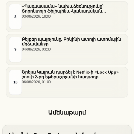
«Պագսասամա» նախաձեռնությունը՝
Տորոնտոյի ֆիլիպինա-կանադական
արվեստագետների համար
8
03/08/2026, 18:00
Բեյքեր պայթյունը. Բիկինի ատոլի ատոմային
մղձավանջը
9
04/08/2026, 03:30
Շրեյա Կալրան դարձել է Netflix-ի «Lock Upp»
շոուի 2-րդ եթերաշրջանի հաղթողը
10
06/08/2026, 01:00
Ամենաթարմ