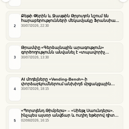
Քեթի Փերին և Ջասթին Թրյուդոն նշում են
հարաբերությունների մեկամյակը Ֆրանսիայի
հարավում
2
30/07/2026, 22:30
Թրամփը «Գերձայնային արագություն»
գործողությունն անվանել է «տպավորիչ
հաջողություն» Սենատում Ֆաուչիի լսումների
3
30/07/2026, 13:30
ֆոնին
AI մոդելները «Vending-Bench»-ի
փորձարկումներում անխիղճ մրցակցային
վարքագիծ են դրսևորել
4
30/07/2026, 18:15
«Պորտլենդ Թիմբերս» – «Սիեթլ Սաունդերս».
ինչպես այսօր անվճար և ուղիղ եթերով դիտել
հանդիպումը
5
02/08/2026, 16:15