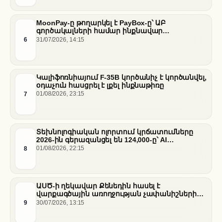
MoonPay-ը թողարկել է PayBox-ը՝ ԱԲ
գործակալների համար ինքնավար
ֆինանսական գործարքներ ապահովելու
6
31/07/2026, 14:15
նպատակով
Կալիֆոռնիայում F-35B կործանիչ է կործանվել,
օդաչուն հասցրել է լքել ինքնաթիռը
7
01/08/2026, 23:15
Տեխնոլոգիական ոլորտում կրճատումները
2026-ին գերազանցել են 124,000-ը՝ AI
ենթակառուցվածքների վերաբաշխման ֆոնին
8
01/08/2026, 22:15
ԱՍԾ-ի ղեկավար Քենեդին հասել է
վարքագծային առողջության չափանիշների
բարելավման շուրջ ազգային
9
30/07/2026, 13:15
համաձայնության