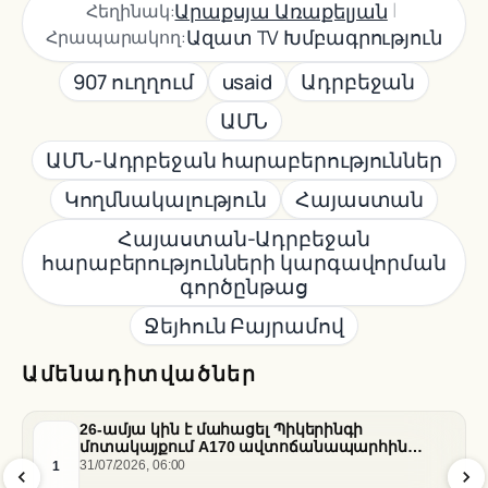
|
Արաքսյա Առաքելյան
Հեղինակ:
Ազատ TV Խմբագրություն
Հրապարակող:
907 ուղղում
usaid
Ադրբեջան
ԱՄՆ
ԱՄՆ-Ադրբեջան հարաբերություններ
Կողմնակալություն
Հայաստան
Հայաստան-Ադրբեջան
հարաբերությունների կարգավորման
գործընթաց
Ջեյհուն Բայրամով
Ամենադիտվածներ
26-ամյա կին է մահացել Պիկերինգի
մոտակայքում A170 ավտոճանապարհին
տեղի ունեցած վթարի հետևանքով
1
31/07/2026, 06:00