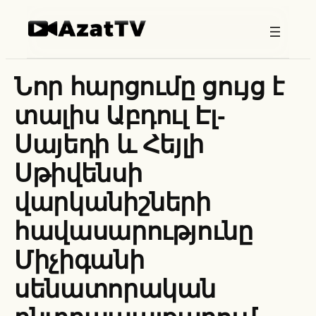
Skip
to
content
Նոր հարցումը ցույց է
տալիս Աբդուլ Էլ-
Սայեդի և Հեյլի
Սթիվենսի
վարկանիշների
հավասարությունը
Միչիգանի
սենատորական