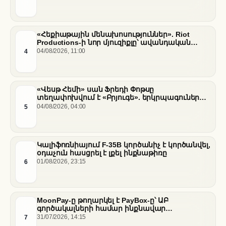
«Հեքիաթային մենախոսություններ». Riot
Productions-ի նոր մյուզիքլը՝ ավանդական
պատմությունների նոր վերաիմաստավորում
4
04/08/2026, 11:00
«Վեսթ Հեմի» սան Ֆրեդի Փոթսը
տեղափոխվում է «Բրյուգե». երկրպագուների
դժգոհությունը և ակումբի ռազմավարությունը
5
04/08/2026, 04:00
Կալիֆոռնիայում F-35B կործանիչ է կործանվել,
օդաչուն հասցրել է լքել ինքնաթիռը
6
01/08/2026, 23:15
MoonPay-ը թողարկել է PayBox-ը՝ ԱԲ
գործակալների համար ինքնավար
ֆինանսական գործարքներ ապահովելու
7
31/07/2026, 14:15
նպատակով