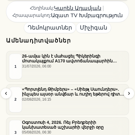
|
Կարեն Ադամյան
Հեղինակ:
Ազատ TV Խմբագրություն
Հրապարակող:
Դեմոկրատներ
Միչիգան
Ամենադիտվածներ
26-ամյա կին է մահացել Պիկերինգի
մոտակայքում A170 ավտոճանապարհին
տեղի ունեցած վթարի հետևանքով
1
31/07/2026, 06:00
«Պորտլենդ Թիմբերս» – «Սիեթլ Սաունդերս».
ինչպես այսօր անվճար և ուղիղ եթերով դիտել
հանդիպումը
2
02/08/2026, 16:15
Օգոստոսի 4, 2026. Ռեյ Բրեդբերիի
կանխատեսած աշխարհի վերջի օրը
3
05/08/2026, 06:30