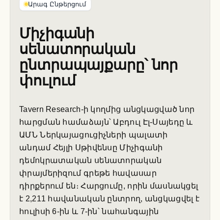
Արագ Ընթերցում
Միչիգանի
սենատորական
ընտրապայքարը՝ նոր
փուլում
Tavern Research-ի կողմից անցկացված նոր
հարցման համաձայն՝ Աբդուլ Էլ-Սայեդը և
ԱՄՆ Ներկայացուցիչների պալատի
անդամ Հեյլի Սթիվենսը Միչիգանի
դեմոկրատական սենատորական
փրայմերիզում գրեթե հավասար
դիրքերում են։ Հարցումը, որին մասնակցել
է 2,211 հավանական ընտրող, անցկացվել է
հուլիսի 6-ին և 7-ին՝ նահանգային