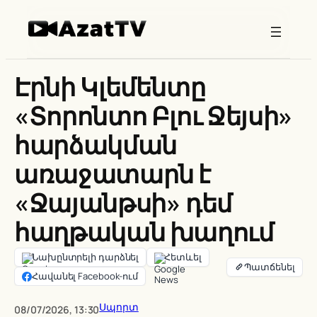
Skip
to
content
Էրնի Կլեմենտը
«Տորոնտո Բլու Ջեյսի»
հարձակման
առաջատարն է
«Ջայանթսի» դեմ
հաղթական խաղում
Նախընտրելի դարձնել
Հետևել
Հավանել Facebook-ում
Սպորտ
08/07/2026, 13:30