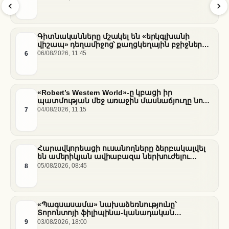
նեղուցի վերաբերյալ
Գիտնականները մշակել են «երկգլխանի
վիշապ» դեղամիջոց՝ քաղցկեղային բջիջները
սովամահ անելու համար
6
06/08/2026, 11:45
«Robert’s Western World»-ը կբացի իր
պատմության մեջ առաջին մասնաճյուղը նոր
«Nissan Stadium» մարզադաշտում
7
04/08/2026, 11:15
Հարավկորեացի ուսանողները ձերբակալվել
են ամերիկյան ավիաբազա ներխուժելու
համար
8
05/08/2026, 08:45
«Պագսասամա» նախաձեռնությունը՝
Տորոնտոյի ֆիլիպինա-կանադական
արվեստագետների համար
9
03/08/2026, 18:00