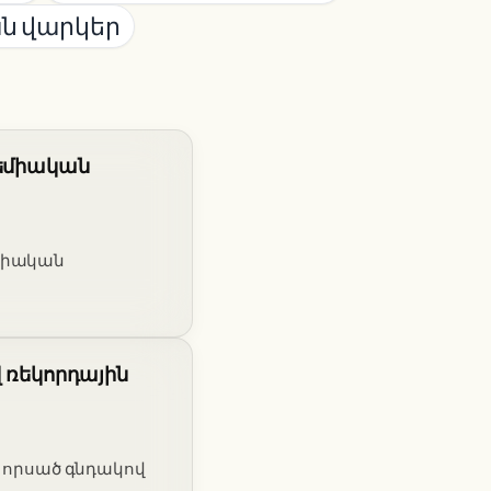
ն վարկեր
դեմիական
եմիական
վ ռեկորդային
ս որսած գնդակով