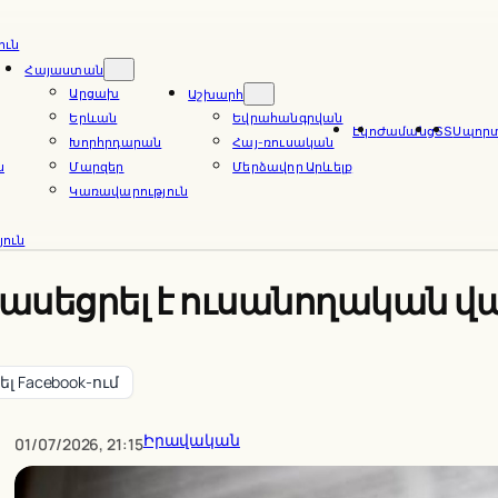
ուն
Հայաստան
Արցախ
Աշխարհ
Երևան
Եվրահանգրվան
Էկո
Ժամանց
ՏՏ
Սպոր
Խորհրդարան
Հայ-ռուսական
ն
Մարզեր
Մերձավոր Արևելք
Կառավարություն
ուն
ասեցրել է ուսանողական վ
լ Facebook-ում
Իրավական
01/07/2026, 21:15