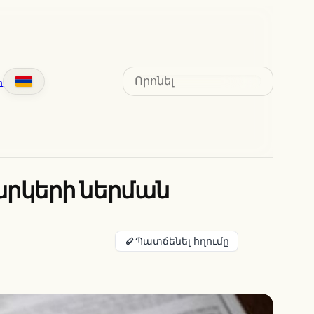
Search
տ
արկերի ներման
Պատճենել հղումը