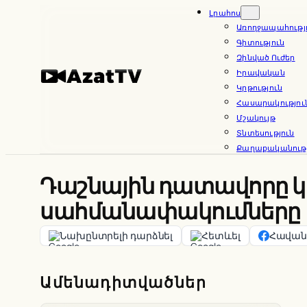
Skip
Լրահոս
Առողջապահությ
to
Գիտություն
content
Զինված Ուժեր
Իրավական
Կրթություն
Հասարակությու
Մշակույթ
Տնտեսություն
Քաղաքականությ
Դաշնային դատավորը կ
սահմանափակումները
Նախընտրելի դարձնել
Հետևել
Հավանե
Ամենադիտվածներ