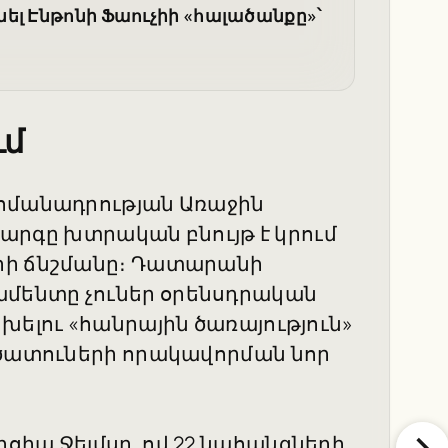
ել Էնթոնի Ֆաուչիի «հալածանքը»՝
ւմ
ահմանադրության Առաջին
ակարգը խտրական բնույթ է կրում
րի ճնշմանը։ Դատարանի
մենտը չուներ օրենսդրական
խելու «հանրային ծառայություն»
րծատուների որակավորման նոր
ցիա Ջեյմսը, ով 22 նահանգների