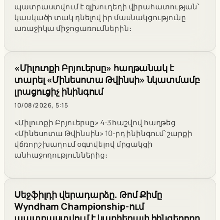
պատրաստվում է գլխուղեղի վիրահատության՝
կասկածի տակ դնելով իր մասնակցությունը
առաջիկա միջոցառումներին։
«Միլուոքի Բրյուերսը» հաղթանակ է
տարել «Մինեսոտա Թվինսի» նկատմամբ
լրացուցիչ ինինգում
10/08/2026, 5:15
«Միլուոքի Բրյուերսը» 4-3 հաշվով հաղթեց
«Մինեսոտա Թվինսին» 10-րդ ինինգում՝ շարքի
վճռորշ խաղում օգտվելով մրցակցի
անհաջողություններից։
Սեջֆիլդի վերադարձը. Թոմ Քիմը
Wyndham Championship-ում
պատրաստվում է կարիերայի հինգերորդ