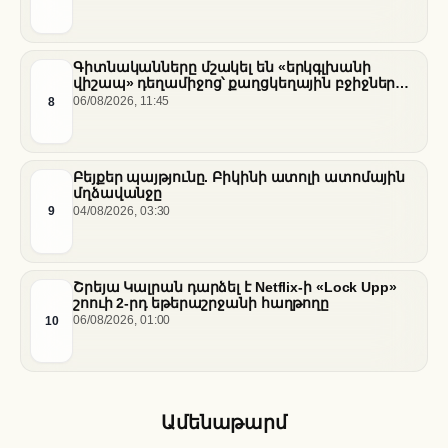
Գիտնականները մշակել են «երկգլխանի
վիշապ» դեղամիջոց՝ քաղցկեղային բջիջները
սովամահ անելու համար
8
06/08/2026, 11:45
Բեյքեր պայթյունը. Բիկինի ատոլի ատոմային
մղձավանջը
9
04/08/2026, 03:30
Շրեյա Կալրան դարձել է Netflix-ի «Lock Upp»
շոուի 2-րդ եթերաշրջանի հաղթողը
10
06/08/2026, 01:00
Ամենաթարմ