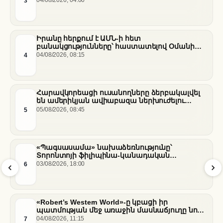
3
04/08/2026, 04:00
Իրանը հերքում է ԱՄՆ-ի հետ
բանակցությունները՝ հաստատելով Օմանի
միջնորդությամբ քննարկումները Հորմուզի
4
04/08/2026, 08:15
նեղուցի վերաբերյալ
Հարավկորեացի ուսանողները ձերբակալվել
են ամերիկյան ավիաբազա ներխուժելու
համար
5
05/08/2026, 08:45
«Պագսասամա» նախաձեռնությունը՝
Տորոնտոյի ֆիլիպինա-կանադական
արվեստագետների համար
6
03/08/2026, 18:00
«Robert’s Western World»-ը կբացի իր
պատմության մեջ առաջին մասնաճյուղը նոր
«Nissan Stadium» մարզադաշտում
7
04/08/2026, 11:15