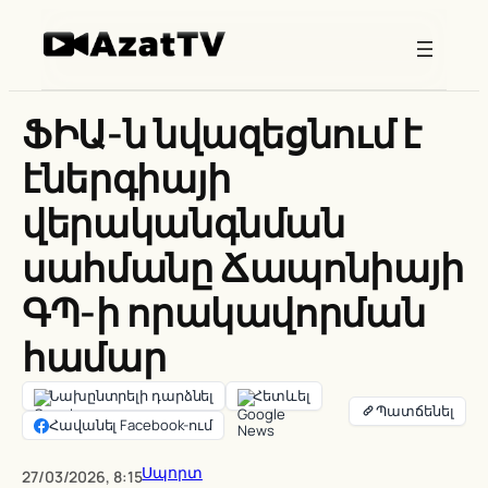
Skip
to
content
ՖԻԱ-ն նվազեցնում է
էներգիայի
վերականգնման
սահմանը Ճապոնիայի
ԳՊ-ի որակավորման
համար
Նախընտրելի դարձնել
Հետևել
Հավանել Facebook-ում
Սպորտ
27/03/2026, 8:15