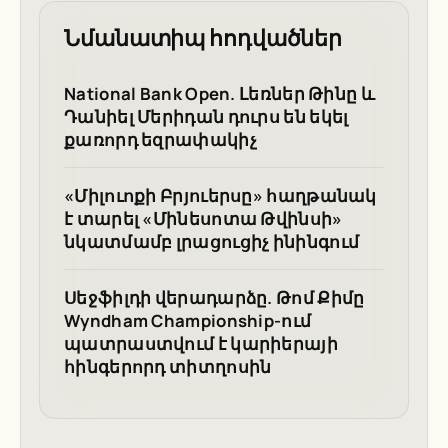
Նմանատիպ հոդվածներ
National Bank Open. Լեռներ Թինը և
Դանիել Մերիդան դուրս են եկել
քառորդ եզրափակիչ
«Միլուոքի Բրյուերսը» հաղթանակ
է տարել «Մինեսոտա Թվինսի»
նկատմամբ լրացուցիչ ինինգում
Սեջֆիլդի վերադարձը. Թոմ Քիմը
Wyndham Championship-ում
պատրաստվում է կարիերայի
հինգերորդ տիտղոսին