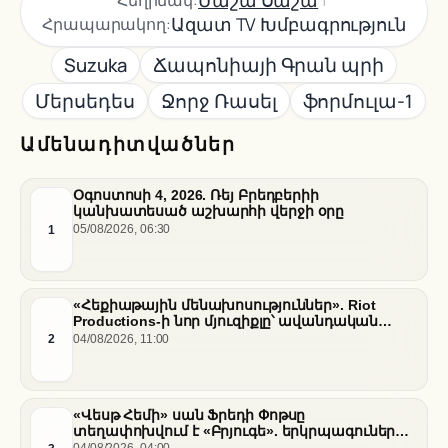
Ազատ TV Խմբագրություն
Հրապարակող:
Suzuka
Ճապոնիայի Գրան պրի
Մերսեդես
Ջորջ Ռասել
ֆորմուլա-1
Ամենադիտվածներ
Օգոստոսի 4, 2026. Ռեյ Բրեդբերիի
կանխատեսած աշխարհի վերջի օրը
1
05/08/2026, 06:30
«Հեքիաթային մենախոսություններ». Riot
Productions-ի նոր մյուզիքլը՝ ավանդական
պատմությունների նոր վերաիմաստավորում
2
04/08/2026, 11:00
«Վեսթ Հեմի» սան Ֆրեդի Փոթսը
տեղափոխվում է «Բրյուգե». երկրպագուների
դժգոհությունը և ակումբի ռազմավարությունը